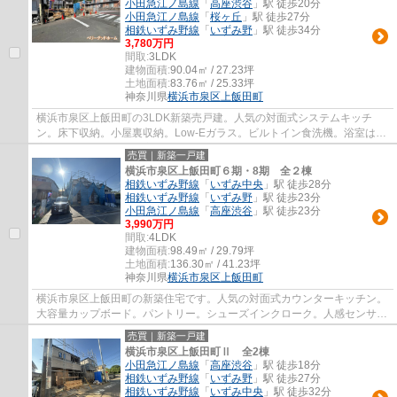
小田急江ノ島線
「
高座渋谷
」駅 徒歩20分
小田急江ノ島線
「
桜ヶ丘
」駅 徒歩27分
相鉄いずみ野線
「
いずみ野
」駅 徒歩34分
3,780万円
間取:
3LDK
建物面積:
90.04㎡ / 27.23坪
土地面積:
83.76㎡ / 25.33坪
神奈川県
横浜市泉区
上飯田町
横浜市泉区上飯田町の3LDK新築売戸建。人気の対面式システムキッチ
ン。床下収納。小屋裏収納。Low-Eガラス。ビルトイン食洗機。浴室は浴
室乾燥機付き。大型浴室TV。スマートロック。制...
売買｜新築一戸建
横浜市泉区上飯田町６期・8期 全２棟
相鉄いずみ野線
「
いずみ中央
」駅 徒歩28分
相鉄いずみ野線
「
いずみ野
」駅 徒歩23分
小田急江ノ島線
「
高座渋谷
」駅 徒歩23分
3,990万円
間取:
4LDK
建物面積:
98.49㎡ / 29.79坪
土地面積:
136.30㎡ / 41.23坪
神奈川県
横浜市泉区
上飯田町
横浜市泉区上飯田町の新築住宅です。人気の対面式カウンターキッチン。
大容量カップボード。パントリー。シューズインクローク。人感センサー
付き玄関灯。全居室Low-Eガラス。省エネ基...
売買｜新築一戸建
横浜市泉区上飯田町Ⅱ 全2棟
小田急江ノ島線
「
高座渋谷
」駅 徒歩18分
相鉄いずみ野線
「
いずみ野
」駅 徒歩27分
相鉄いずみ野線
「
いずみ中央
」駅 徒歩32分