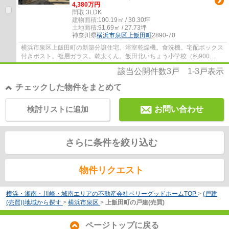
4,380万円
間取:
3LDK
建物面積:
100.19㎡ / 30.30坪
土地面積:
91.69㎡ / 27.73坪
神奈川県
横浜市泉区
上飯田町
2890-70
横浜市泉区上飯田町の新築分譲住宅。浴室乾燥機。食洗機。宅配ボックス
付きポスト。複層ガラス。乾太くん。飯田北いちょう小学校（約900
ｍ）・上飯田中学校（約500ｍ）学区です
該当公開件数
3
戸
1-3
戸表示
チェックした物件をまとめて
検討リストに追加
お問い合わせ
さらに条件を絞り込む
物件リクエスト
横浜・湘南・川崎・城南エリアの不動産会社ベリーグッドホームTOP
>
(戸建
(売買))地域から探す
>
横浜市泉区
>
上飯田町の戸建(売買)
ページトップに戻る