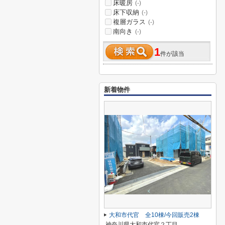
床暖房
(-)
床下収納
(-)
複層ガラス
(-)
南向き
(-)
1
件が該当
新着物件
大和市代官 全10棟/今回販売2棟
神奈川県大和市代官２丁目