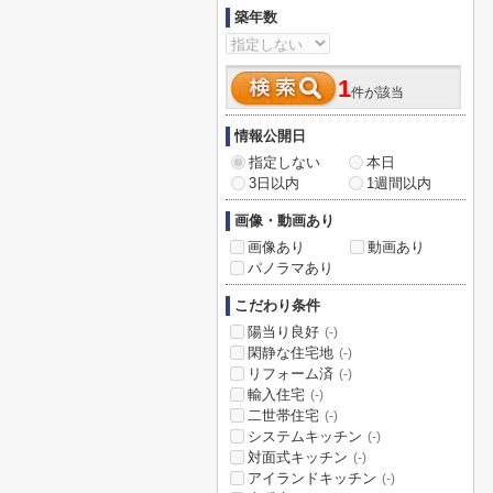
築年数
1
件が該当
情報公開日
指定しない
本日
3日以内
1週間以内
画像・動画あり
画像あり
動画あり
パノラマあり
こだわり条件
陽当り良好
(-)
閑静な住宅地
(-)
リフォーム済
(-)
輸入住宅
(-)
二世帯住宅
(-)
システムキッチン
(-)
対面式キッチン
(-)
アイランドキッチン
(-)