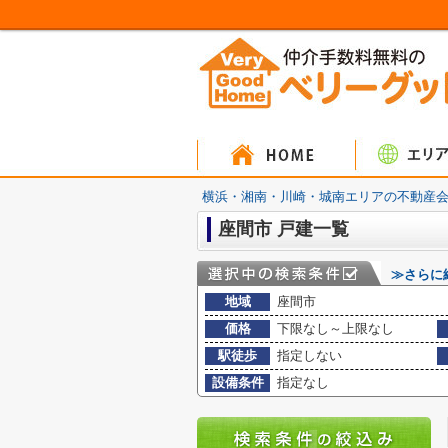
マンシ
戸建
土
横浜・湘南・川崎・城南エリアの不動産会
座間市 戸建一覧
≫さらに
地域
座間市
価格
下限なし～上限なし
駅徒歩
指定しない
設備条件
指定なし