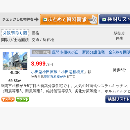
外観
/
間取り図
価格
駅徒歩
停歩
交通 / 所在地
間取り/土地面積
座間市相模が丘 新築分譲住宅 全2棟/今回販
新築一戸建
3,999
万円
徒歩5分
小田急小田原線
「
小田急相模原
」駅
4LDK
神奈川県
座間市
相模が丘
５丁目
69.86㎡
座間市相模が丘5丁目の新築分譲住宅です。人気の対面式システムキッチン
（耐震等級3、耐風等級2、維持管理等級3、劣化対策等級３、ホルムアルデヒ.