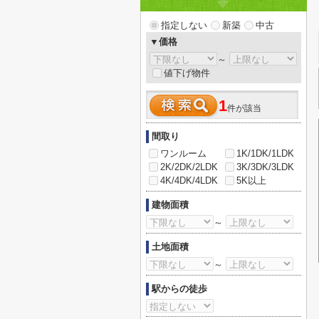
指定しない
新築
中古
▼価格
～
値下げ物件
1
件が該当
間取り
ワンルーム
1K/1DK/1LDK
2K/2DK/2LDK
3K/3DK/3LDK
4K/4DK/4LDK
5K以上
建物面積
～
土地面積
～
駅からの徒歩