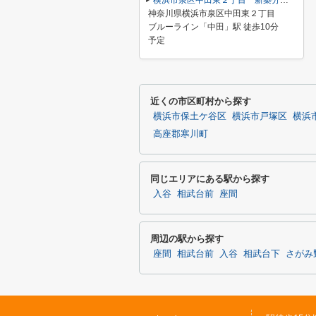
横浜市泉区中田東２丁目 新築分譲住宅 全４棟 今回販売4棟
神奈川県横浜市泉区中田東２丁目
ブルーライン「中田」駅 徒歩10分
予定
近くの市区町村から探す
横浜市保土ケ谷区
横浜市戸塚区
横浜
高座郡寒川町
同じエリアにある駅から探す
入谷
相武台前
座間
周辺の駅から探す
座間
相武台前
入谷
相武台下
さがみ