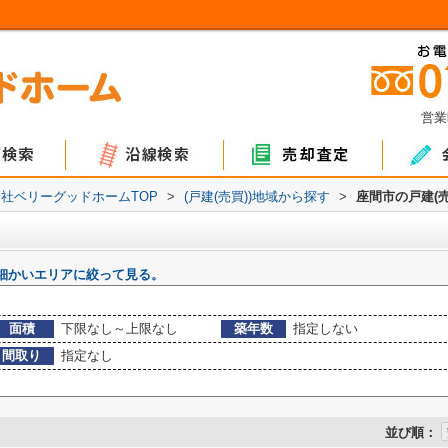
営業
ョン
て
地
マンション
戸建て
土地
社ベリーグッドホームTOP
>
(戸建(売買))地域から探す
>
座間市の戸建(売
細かいエリアに絞って見る。
面積
下限なし～上限なし
築年数
指定しない
間取り
指定なし
並び順：