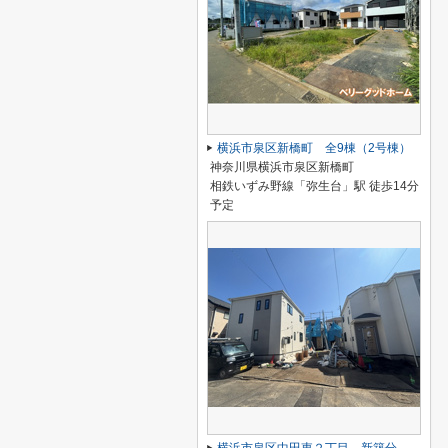
横浜市泉区新橋町 全9棟（2号棟）
神奈川県横浜市泉区新橋町
相鉄いずみ野線「弥生台」駅 徒歩14分
予定