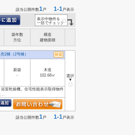
1
1-1
該当公開件数
戸
戸表示
表示中物件を
一括でチェック
築年数
構造
方位
建物面積
売2棟（2号棟）
新築
木造
-
102.68㎡
選択
▼
。浴室乾燥機。住宅性能表示取得物件
..
1
1-1
該当公開件数
戸
戸表示