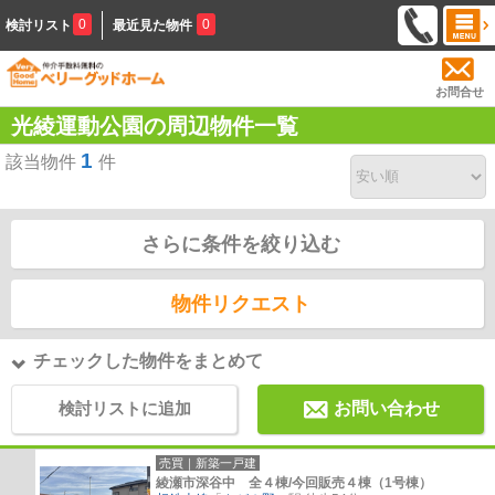
0
0
検討リスト
最近見た物件
お問合せ
光綾運動公園の周辺物件一覧
1
該当物件
件
さらに条件を絞り込む
物件リクエスト
チェックした物件をまとめて
検討リストに追加
お問い合わせ
売買｜新築一戸建
綾瀬市深谷中 全４棟/今回販売４棟（1号棟）