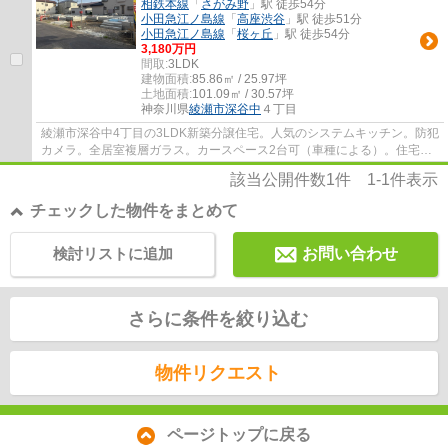
相鉄本線
「
さがみ野
」駅 徒歩54分
小田急江ノ島線
「
高座渋谷
」駅 徒歩51分
小田急江ノ島線
「
桜ヶ丘
」駅 徒歩54分
3,180万円
間取:
3LDK
建物面積:
85.86㎡ / 25.97坪
土地面積:
101.09㎡ / 30.57坪
神奈川県
綾瀬市
深谷中
４丁目
綾瀬市深谷中4丁目の3LDK新築分譲住宅。人気のシステムキッチン。防犯
カメラ。全居室複層ガラス。カースペース2台可（車種による）。住宅性
能表示制度対応(耐震等級3）フラット35S（金...
該当公開件数
1
件
1-1
件表示
チェックした物件をまとめて
検討リストに追加
お問い合わせ
さらに条件を絞り込む
物件リクエスト
ページトップに戻る