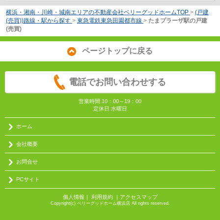
横浜・湘南・川崎・城南エリアの不動産会社ベリーグッドホームTOP
>
(戸建
(売買))路線・駅から探す
>
東急電鉄東急田園都市線
>
たまプラーザ駅の戸建
(売買)
ページトップに戻る
電話でお問い合わせする
営業時間:10：00～19：00
定休日:水曜日
ホーム
会社概要
お問合せ
PCサイト
個人情報
｜
利用規約
｜
アクセスマップ
Copyright(c) ベリーグッドホーム横浜店 All rights reserved.