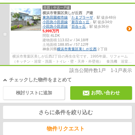
売買｜中古一戸建
横浜市青葉区美しが丘西 戸建
東急田園都市線
「
たまプラーザ
」駅 徒歩48分
小田急小田原線
「
新百合ヶ丘
」駅 徒歩34分
小田急小田原線
「
百合ヶ丘
」駅 徒歩36分
5,999万円
間取:
4LDK
建物面積:
113.02㎡ / 34.18坪
土地面積:
188.85㎡ / 57.12坪
神奈川県
横浜市青葉区
美しが丘西
２丁目
横浜市青葉区美しが丘西2丁目の再生住宅です。1995年築。リフォーム
（キッチン・浴室・洗面・トイレ・壁・天井・外壁他） 食洗機 浴室乾
燥機 美しが丘西小学校（約750m）・すすき野...
該当公開件数
1
戸
1-1
戸表示
チェックした物件をまとめて
検討リストに追加
お問い合わせ
さらに条件を絞り込む
物件リクエスト