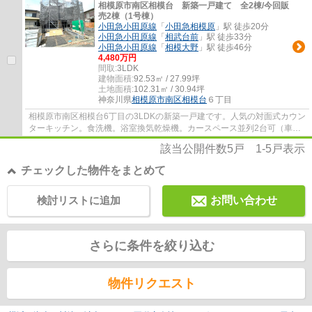
相模原市南区相模台 新築一戸建て 全2棟/今回販
売2棟（1号棟）
小田急小田原線
「
小田急相模原
」駅 徒歩20分
小田急小田原線
「
相武台前
」駅 徒歩33分
小田急小田原線
「
相模大野
」駅 徒歩46分
4,480万円
間取:
3LDK
建物面積:
92.53㎡ / 27.99坪
土地面積:
102.31㎡ / 30.94坪
神奈川県
相模原市南区
相模台
６丁目
相模原市南区相模台6丁目の3LDKの新築一戸建です。人気の対面式カウン
ターキッチン。食洗機。浴室換気乾燥機。カースペース並列2台可（車種
による）。ウォークインクローゼット。長期...
該当公開件数
5
戸
1-5
戸表示
チェックした物件をまとめて
検討リストに追加
お問い合わせ
さらに条件を絞り込む
物件リクエスト