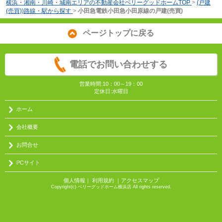
横浜・湘南・川崎・城南エリアの不動産会社ベリーグッドホームTOP
>
(戸建
(売買))路線・駅から探す
>
小田急電鉄小田急小田原線の戸建(売買)
ページトップに戻る
電話でお問い合わせする
営業時間:10：00～19：00
定休日:水曜日
ホーム
会社概要
お問合せ
PCサイト
個人情報
｜
利用規約
｜
アクセスマップ
Copyright(c) ベリーグッドホーム横浜店 All rights reserved.