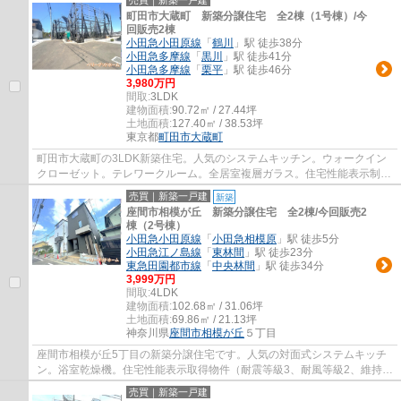
売買｜新築一戸建
町田市大蔵町 新築分譲住宅 全2棟（1号棟）/今
回販売2棟
小田急小田原線
「
鶴川
」駅 徒歩38分
小田急多摩線
「
黒川
」駅 徒歩41分
小田急多摩線
「
栗平
」駅 徒歩46分
3,980万円
間取:
3LDK
建物面積:
90.72㎡ / 27.44坪
土地面積:
127.40㎡ / 38.53坪
東京都
町田市
大蔵町
町田市大蔵町の3LDK新築住宅。人気のシステムキッチン。ウォークイン
クローゼット。テレワークルーム。全居室複層ガラス。住宅性能表示制度
対応(耐風等級2、劣化対策、維持管理等級3、...
売買｜新築一戸建
新築
座間市相模が丘 新築分譲住宅 全2棟/今回販売2
棟（2号棟）
小田急小田原線
「
小田急相模原
」駅 徒歩5分
小田急江ノ島線
「
東林間
」駅 徒歩23分
東急田園都市線
「
中央林間
」駅 徒歩34分
3,999万円
間取:
4LDK
建物面積:
102.68㎡ / 31.06坪
土地面積:
69.86㎡ / 21.13坪
神奈川県
座間市
相模が丘
５丁目
座間市相模が丘5丁目の新築分譲住宅です。人気の対面式システムキッチ
ン。浴室乾燥機。住宅性能表示取得物件（耐震等級3、耐風等級2、維持管
理等級3、劣化対策等級３、ホルムアルデヒ...
売買｜新築一戸建