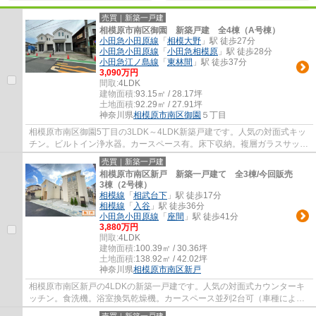
売買｜新築一戸建
相模原市南区御園 新築戸建 全4棟（A号棟）
小田急小田原線
「
相模大野
」駅 徒歩27分
小田急小田原線
「
小田急相模原
」駅 徒歩28分
小田急江ノ島線
「
東林間
」駅 徒歩37分
3,090万円
間取:
4LDK
建物面積:
93.15㎡ / 28.17坪
土地面積:
92.29㎡ / 27.91坪
神奈川県
相模原市南区
御園
５丁目
相模原市南区御園5丁目の3LDK～4LDK新築戸建です。人気の対面式キッ
チン。ビルトイン浄水器。カースペース有。床下収納。複層ガラスサッ
シ。エコジョーズ。住宅性能表示取得物件（耐震...
売買｜新築一戸建
相模原市南区新戸 新築一戸建て 全3棟/今回販売
3棟（2号棟）
相模線
「
相武台下
」駅 徒歩17分
相模線
「
入谷
」駅 徒歩36分
小田急小田原線
「
座間
」駅 徒歩41分
3,880万円
間取:
4LDK
建物面積:
100.39㎡ / 30.36坪
土地面積:
138.92㎡ / 42.02坪
神奈川県
相模原市南区
新戸
相模原市南区新戸の4LDKの新築一戸建です。人気の対面式カウンターキ
ッチン。食洗機。浴室換気乾燥機。カースペース並列2台可（車種によ
る）。ウォークインクローゼット。長期優良住宅...