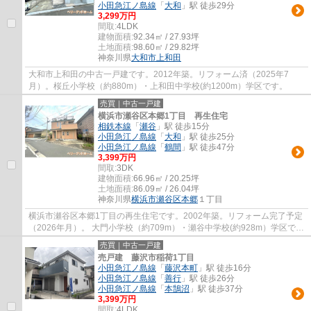
小田急江ノ島線
「
大和
」駅 徒歩29分
3,299万円
間取:
4LDK
建物面積:
92.34㎡ / 27.93坪
土地面積:
98.60㎡ / 29.82坪
神奈川県
大和市
上和田
大和市上和田の中古一戸建です。2012年築。リフォーム済（2025年7
月）。桜丘小学校（約880m）・上和田中学校(約1200m）学区です。
売買｜中古一戸建
横浜市瀬谷区本郷1丁目 再生住宅
相鉄本線
「
瀬谷
」駅 徒歩15分
小田急江ノ島線
「
大和
」駅 徒歩25分
小田急江ノ島線
「
鶴間
」駅 徒歩47分
3,399万円
間取:
3DK
建物面積:
66.96㎡ / 20.25坪
土地面積:
86.09㎡ / 26.04坪
神奈川県
横浜市瀬谷区
本郷
１丁目
横浜市瀬谷区本郷1丁目の再生住宅です。2002年築。リフォーム完了予定
（2026年月）。 大門小学校（約709m）・瀬谷中学校(約928m）学区で
す。
売買｜中古一戸建
売戸建 藤沢市稲荷1丁目
小田急江ノ島線
「
藤沢本町
」駅 徒歩16分
小田急江ノ島線
「
善行
」駅 徒歩26分
小田急江ノ島線
「
本鵠沼
」駅 徒歩37分
3,399万円
間取:
4LDK