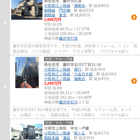
再生住宅 藤沢市打戻
小田急江ノ島線
「
湘南台
」駅 徒歩60分
相模線
「
門沢橋
」駅 徒歩52分
相模線
「
倉見
」駅 徒歩62分
2,999万円
間取:
4LDK
建物面積:
90.51㎡ / 27.37坪
土地面積:
100.00㎡ / 30.25坪
神奈川県
藤沢市
打戻
藤沢市打戻の再生住宅です。平成18年築。内外装リフォーム。トイレ・洗
面台新品 コンロ新品 シャワー クロス張替え フロアタイル貼り
室内クリーニング 白蟻点検。御所見小学...
売買｜中古一戸建
再生住宅 藤沢市石川3丁目31-16
小田急江ノ島線
「
善行
」駅 徒歩36分
小田急江ノ島線
「
六会日大前
」駅 徒歩34分
小田急江ノ島線
「
湘南台
」駅 徒歩45分
3,299万円
間取:
3LDK
建物面積:
86.11㎡ / 26.04坪
土地面積:
142.35㎡ / 43.06坪
神奈川県
藤沢市
石川
３丁目
藤沢市石川6丁目の再生住宅です。平成12年築、リフォーム済。キッチ
ン・お風呂・トイレ・洗面台新品 クロス張替え フロアタイル貼り 室
内クリーニング 白蟻点検 外壁塗装 屋根塗...
売買｜中古一戸建
大和市上和田 中古一戸建
小田急江ノ島線
「
桜ヶ丘
」駅 徒歩17分
相鉄本線
「
瀬谷
」駅 徒歩30分