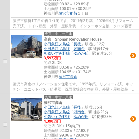
建物面積:
98.82㎡ / 29.89坪
土地面積:
100.01㎡ / 30.25坪
神奈川県
藤沢市
稲荷
１丁目
藤沢市稲荷1丁目の再生住宅です。2011年2月築、2026年4月リフォーム
完了済。トイレ新品 外壁・屋根塗装 インターホン交換 クロス張替
え フロアタイル貼り 室内クリーニング 防蟻...
売買｜中古一戸建
高倉 Shonan Renovation House
小田急江ノ島線
「
長後
」駅 徒歩12分
小田急江ノ島線
「
湘南台
」駅 徒歩17分
相鉄いずみ野線
「
ゆめが丘
」駅 徒歩26分
3,597万円
間取:
3LDK
建物面積:
83.58㎡ / 25.28坪
土地面積:
104.95㎡ / 31.74坪
神奈川県
藤沢市
高倉
藤沢市高倉のリノベーション住宅です。1995年築、リフォーム済。キッ
チン・ユニットバス・給湯器・洗面化粧台交換新品。外壁・屋根塗装
他。カースペース有。食洗機。浴室乾燥暖房機...
売買｜中古一戸建
藤沢市高倉
小田急江ノ島線
「
長後
」駅 徒歩5分
小田急江ノ島線
「
湘南台
」駅 徒歩21分
相鉄いずみ野線
「
ゆめが丘
」駅 徒歩28分
4,390万円
間取:
3LDK＋1S(納戸)
建物面積:
92.33㎡ / 27.92坪
土地面積:
99.06㎡ / 29.96坪