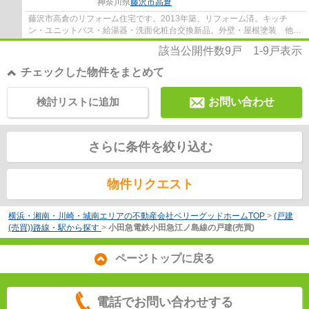
神奈川県
藤沢市
高倉
藤沢市高倉のリフォーム住宅です。2013年築、リフォーム済。キッチ
ン・ユニットバス・給湯器・洗面化粧台交換新品。外壁・屋根塗装 他。
カースペース2台可。食洗機。浴室乾燥暖房機。...
該当公開件数
9
戸
1-9
戸表示
チェックした物件をまとめて
検討リストに追加
お問い合わせ
さらに条件を絞り込む
物件リクエスト
横浜・湘南・川崎・城南エリアの不動産会社ベリーグッドホームTOP
>
(戸建
(売買))路線・駅から探す
>
小田急電鉄小田急江ノ島線の戸建(売買)
ページトップに戻る
電話でお問い合わせする