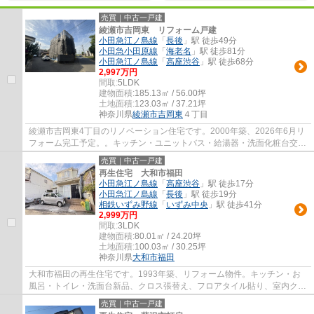
売買｜中古一戸建
綾瀬市吉岡東 リフォーム戸建
小田急江ノ島線
「
長後
」駅 徒歩49分
小田急小田原線
「
海老名
」駅 徒歩81分
小田急江ノ島線
「
高座渋谷
」駅 徒歩68分
2,997万円
間取:
5LDK
建物面積:
185.13㎡ / 56.00坪
土地面積:
123.03㎡ / 37.21坪
神奈川県
綾瀬市
吉岡東
４丁目
綾瀬市吉岡東4丁目のリノベーション住宅です。2000年築、2026年6月リ
フォーム完工予定。。キッチン・ユニットバス・給湯器・洗面化粧台交換
新品。外壁・屋根塗装。他 落合小学校（約65...
売買｜中古一戸建
再生住宅 大和市福田
小田急江ノ島線
「
高座渋谷
」駅 徒歩17分
小田急江ノ島線
「
長後
」駅 徒歩19分
相鉄いずみ野線
「
いずみ中央
」駅 徒歩41分
2,999万円
間取:
3LDK
建物面積:
80.01㎡ / 24.20坪
土地面積:
100.03㎡ / 30.25坪
神奈川県
大和市
福田
大和市福田の再生住宅です。1993年築、リフォーム物件。キッチン・お
風呂・トイレ・洗面台新品、クロス張替え、フロアタイル貼り、室内クリ
ーニング、白蟻点検、外壁塗装、屋根塗装。...
売買｜中古一戸建