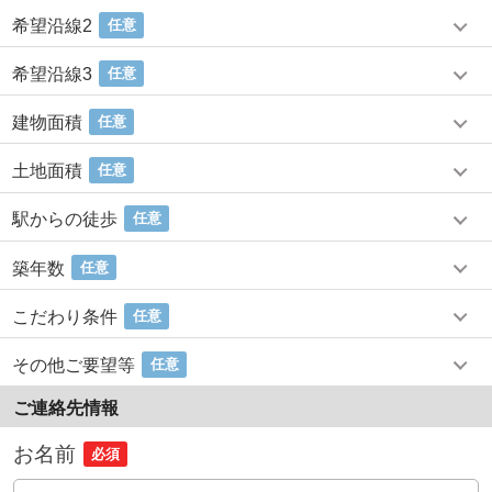
希望沿線2
任意
希望沿線3
任意
建物面積
任意
土地面積
任意
駅からの徒歩
任意
築年数
任意
こだわり条件
任意
その他ご要望等
任意
ご連絡先情報
お名前
必須