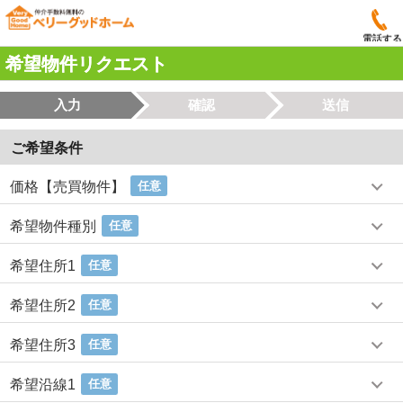
電話する
希望物件リクエスト
入力
確認
送信
ご希望条件
価格【売買物件】
任意
希望物件種別
任意
希望住所1
任意
希望住所2
任意
希望住所3
任意
希望沿線1
任意