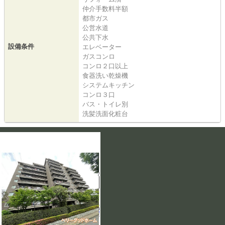
仲介手数料半額
都市ガス
公営水道
公共下水
設備条件
エレベーター
ガスコンロ
コンロ２口以上
食器洗い乾燥機
システムキッチン
コンロ３口
バス・トイレ別
洗髪洗面化粧台