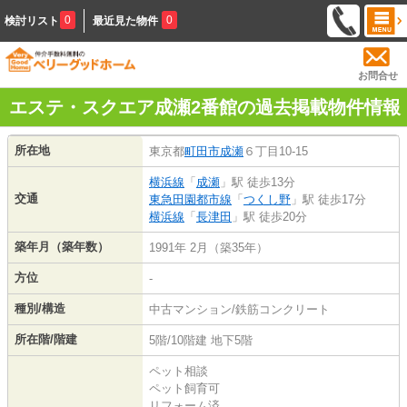
0
0
検討リスト
最近見た物件
お問合せ
エステ・スクエア成瀬2番館の過去掲載物件情報
所在地
東京都
町田市
成瀬
６丁目10-15
横浜線
「
成瀬
」駅 徒歩13分
交通
東急田園都市線
「
つくし野
」駅 徒歩17分
横浜線
「
長津田
」駅 徒歩20分
築年月（築年数）
1991年 2月（築35年）
方位
-
種別/構造
中古マンション/鉄筋コンクリート
所在階/階建
5階/10階建 地下5階
ペット相談
ペット飼育可
リフォーム済