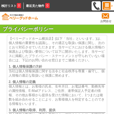
0
0
検討リスト
最近見た物件
お問合せ
プライバシーポリシー
【ベリーグッドホーム横浜店】(以下「当社」といいます。)は、
個人情報の重要性を認識し、その適正な取扱い保護に関し、次の
とおり対応させていただきます。当サービスにおける個人情報の
保護および取扱い要領について以下に開示いたします。当サービ
スに掲載したプライバシー・ステートメントが守られていない場
合には、下記のお問い合わせ窓口までご連絡ください。
1. 個人情報保護の方針
当社は個人情報保護に関する法令と社会秩序を尊重・厳守し、個
人情報の適正な取扱いと保護に努めます。
2. 個人情報の定義
個人情報とは、お客様の氏名、生年月日、お電話番号、勤務先等
の属性情報、E-Mailアドレス、ご住所、連帯保証人予定者の情
報、その他お客様から提供を受けた情報において、1つまたは複
数を組み合わせることにより、お客様個人を特定することのでき
る情報をいいます。
3. 個人情報の取得、利用、提供