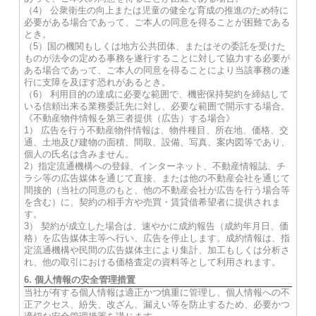
（4） 公衆衛生の向上または児童の健全な育成の推進のため特に
必要がある場合であって、ご本人の同意を得ることが困難である
とき。
（5）国の機関もしくは地方公共団体、またはその委託を受けた
ものが法令の定める事務を遂行することに対して協力する必要が
ある場合であって、ご本人の同意を得ることにより当該事務の遂
行に支障を及ぼす恐れがあるとき。
（6） 利用目的の達成に必要な範囲で、機密保持契約を締結して
いる信頼出来る業務委託先に対し、必要な範囲で開示する場合。
《不動産物件情報を第三者提供（広告）する場合》
1） 広告を行う不動産物件情報は、物件種目、所在地、価格、交
通、土地及び建物の面積、間取、設備、写真、案内図等であり、
個人の氏名は含みません。
2）指定流通機構への登録、インターネット、不動産情報誌、チ
ラシ等の広告媒体を通じて直接、または他の不動産会社を通じて
間接的（当社の同意のもと、他の不動産会社が広告を行う場合等
を含む）に、契約の相手方や売買・賃貸借希望者に提供されま
す。
3） 契約が成立した場合は、速やかに成約報告（成約年月日、価
格）を広告媒体主等へ行い、広告を停止します。成約情報は、指
定流通機構や民間の広告媒体主により集計、加工もしくは分析さ
れ、他の取引における価格査定の資料等として利用されます。
6. 個人情報の安全管理措置
当社が有する個人情報は適正かつ慎重に管理し、個人情報への不
正アクセス、紛失、改ざん、漏えい等を防止するため、必要かつ