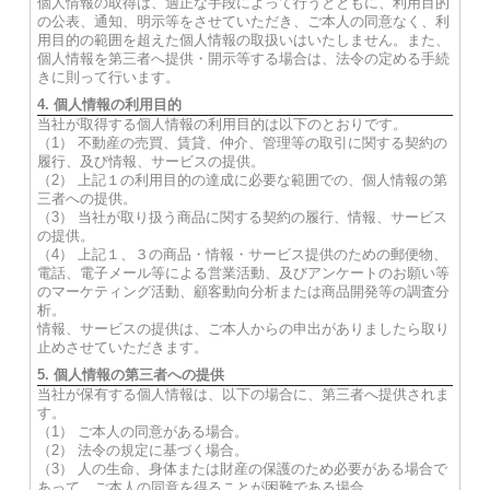
個人情報の取得は、適正な手段によって行うとともに、利用目的
の公表、通知、明示等をさせていただき、ご本人の同意なく、利
用目的の範囲を超えた個人情報の取扱いはいたしません。また、
個人情報を第三者へ提供・開示等する場合は、法令の定める手続
きに則って行います。
4. 個人情報の利用目的
当社が取得する個人情報の利用目的は以下のとおりです。
（1） 不動産の売買、賃貸、仲介、管理等の取引に関する契約の
履行、及び情報、サービスの提供。
（2） 上記１の利用目的の達成に必要な範囲での、個人情報の第
三者への提供。
（3） 当社が取り扱う商品に関する契約の履行、情報、サービス
の提供。
（4） 上記１、３の商品・情報・サービス提供のための郵便物、
電話、電子メール等による営業活動、及びアンケートのお願い等
のマーケティング活動、顧客動向分析または商品開発等の調査分
析。
情報、サービスの提供は、ご本人からの申出がありましたら取り
止めさせていただきます。
5. 個人情報の第三者への提供
当社が保有する個人情報は、以下の場合に、第三者へ提供されま
す。
（1） ご本人の同意がある場合。
（2） 法令の規定に基づく場合。
（3） 人の生命、身体または財産の保護のため必要がある場合で
あって、ご本人の同意を得ることが困難である場合。