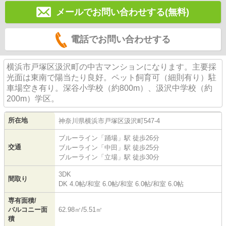
メールでお問い合わせする(無料)
電話でお問い合わせする
横浜市戸塚区汲沢町の中古マンションになります。主要採
光面は東南で陽当たり良好。ペット飼育可（細則有り）駐
車場空き有り。深谷小学校（約800m）、汲沢中学校（約
200m）学区。
所在地
神奈川県
横浜市戸塚区
汲沢町
547-4
ブルーライン
「
踊場
」駅 徒歩26分
交通
ブルーライン
「
中田
」駅 徒歩25分
ブルーライン
「
立場
」駅 徒歩30分
3DK
間取り
DK 4.0帖
/
和室 6.0帖
/
和室 6.0帖
/
和室 6.0帖
専有面積/
バルコニー面
62.98㎡/5.51㎡
積