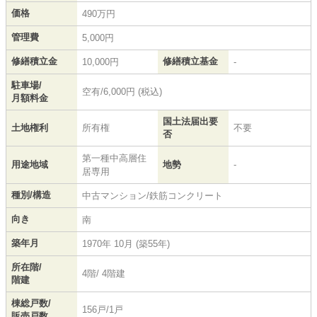
価格
490万円
管理費
5,000円
修繕積立金
修繕積立基金
10,000円
-
駐車場/
空有/6,000円 (税込)
月額料金
国土法届出要
土地権利
所有権
不要
否
第一種中高層住
用途地域
地勢
-
居専用
種別/構造
中古マンション/鉄筋コンクリート
向き
南
築年月
1970年 10月 (築55年)
所在階/
4階/ 4階建
階建
棟総戸数/
156戸/1戸
販売戸数