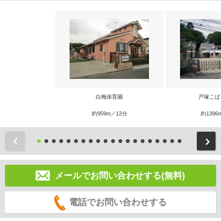
白梅保育園
戸塚こば
約959m／12分
約1396
前
メールでお問い合わせする(無料)
電話でお問い合わせする