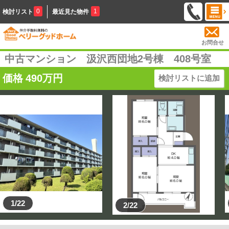
0
1
検討リスト
最近見た物件
お問合せ
中古マンション 汲沢西団地2号棟 408号室
価格
490
万円
検討リストに追加
1/22
2/22