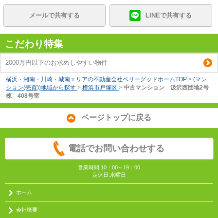
メールで共有する
LINEで共有する
こだわり特集
2000万円以下のお求めしやすい物件
横浜・湘南・川崎・城南エリアの不動産会社ベリーグッドホームTOP
>
(マン
ション(売買))地域から探す
>
横浜市戸塚区
>
中古マンション 汲沢西団地2号
棟 408号室
ページトップに戻る
電話でお問い合わせする
営業時間:10：00～19：00
定休日:水曜日
ホーム
会社概要