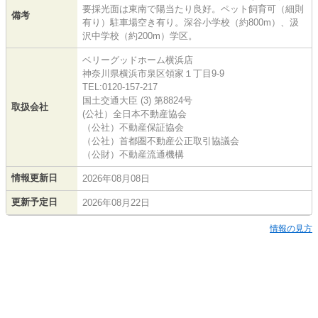
要採光面は東南で陽当たり良好。ペット飼育可（細則
備考
有り）駐車場空き有り。深谷小学校（約800m）、汲
沢中学校（約200m）学区。
ベリーグッドホーム横浜店
神奈川県横浜市泉区領家１丁目9-9
TEL:0120-157-217
国土交通大臣 (3) 第8824号
取扱会社
(公社）全日本不動産協会
（公社）不動産保証協会
（公社）首都圏不動産公正取引協議会
（公財）不動産流通機構
情報更新日
2026年08月08日
更新予定日
2026年08月22日
情報の見方