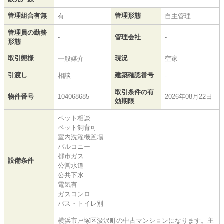
管理組合有無
管理形態
有
自主管理
管理員の勤務
-
管理会社
-
形態
取引態様
現況
一般媒介
空家
引渡し
建築確認番号
相談
-
取引条件の有
物件番号
104068685
2026年08月22日
効期限
ペット相談
ペット飼育可
室内洗濯機置場
バルコニー
都市ガス
設備条件
公営水道
公共下水
電気有
ガスコンロ
バス・トイレ別
横浜市戸塚区汲沢町の中古マンションになります。主