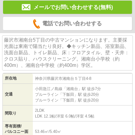
メールでお問い合わせする(無料)
電話でお問い合わせする
藤沢市湘南台5丁目の中古マンションになります。主要採
光面は東南で陽当たり良好。◆キッチン新品、浴室新品、
洗面台新品、トイレ新品、床：フロアタイル、壁・天井：
クロス貼り、ハウスクリーニング。湘南台小学校（約
400m）、湘南台中学校（約400m）学区。
所在地
神奈川県
藤沢市
湘南台
５丁目4-8
小田急江ノ島線
「
湘南台
」駅 徒歩7分
交通
ブルーライン
「
下飯田
」駅 徒歩20分
ブルーライン
「
下飯田
」駅 徒歩20分
2LDK
間取り
LDK 12.1帖
/
洋室 6.0帖
/
洋室 4.5帖
専有面積/
バルコニー面
53.46㎡/5.40㎡