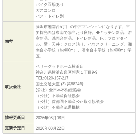
バイク置場あり
ガスコンロ
バス・トイレ別
藤沢市湘南台5丁目の中古マンションになります。主
要採光面は東南で陽当たり良好。◆キッチン新品、浴
室新品、洗面台新品、トイレ新品、床：フロアタイ
備考
ル、壁・天井：クロス貼り、ハウスクリーニング。湘
南台小学校（約400m）、湘南台中学校（約400m）学
区。
ベリーグッドホーム横浜店
神奈川県横浜市泉区領家１丁目9-9
TEL:0120-157-217
国土交通大臣 (3) 第8824号
取扱会社
(公社）全日本不動産協会
（公社）不動産保証協会
（公社）首都圏不動産公正取引協議会
（公財）不動産流通機構
情報更新日
2026年08月08日
更新予定日
2026年08月22日