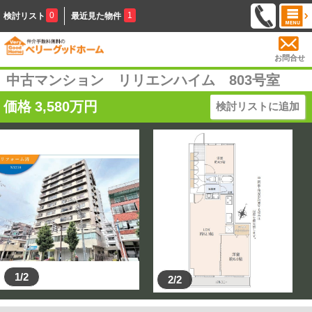
0
1
検討リスト
最近見た物件
お問合せ
中古マンション リリエンハイム 803号室
価格
3,580
万円
検討リストに追加
1/2
2/2