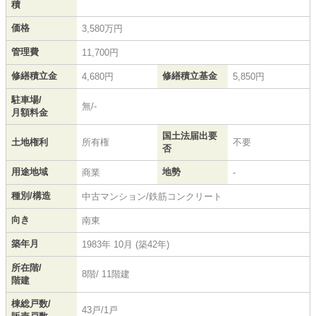
積
価格
3,580万円
管理費
11,700円
修繕積立金
修繕積立基金
4,680円
5,850円
駐車場/
無/-
月額料金
国土法届出要
土地権利
所有権
不要
否
用途地域
地勢
商業
-
種別/構造
中古マンション/鉄筋コンクリート
向き
南東
築年月
1983年 10月 (築42年)
所在階/
8階/ 11階建
階建
棟総戸数/
43戸/1戸