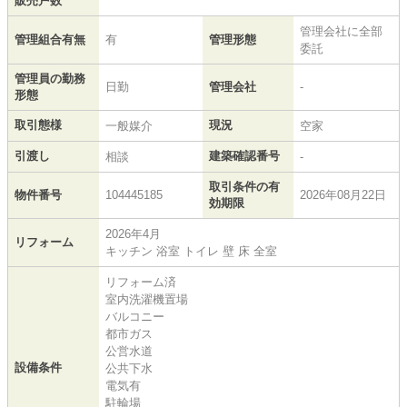
販売戸数
管理会社に全部
管理組合有無
有
管理形態
委託
管理員の勤務
日勤
管理会社
-
形態
取引態様
現況
一般媒介
空家
引渡し
建築確認番号
相談
-
取引条件の有
物件番号
104445185
2026年08月22日
効期限
2026年4月
リフォーム
キッチン 浴室 トイレ 壁 床 全室
リフォーム済
室内洗濯機置場
バルコニー
都市ガス
公営水道
設備条件
公共下水
電気有
駐輪場