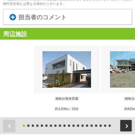
物件所在地とは異なる場合がございます。
担当者のコメント
周辺施設
湘南台南保育園
湘南台
約1159m／15分
約625
前