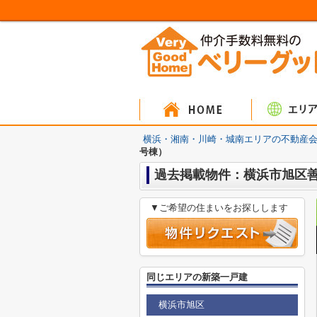
マンシ
戸建
土
横浜・湘南・川崎・城南エリアの不動産会
号棟）
過去掲載物件：横浜市旭区善
▼ご希望の住まいをお探しします
同じエリアの新築一戸建
横浜市旭区