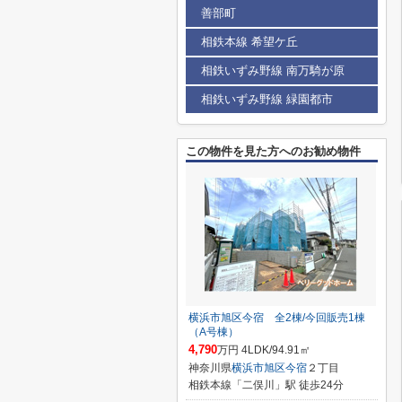
善部町
相鉄本線 希望ケ丘
相鉄いずみ野線 南万騎が原
相鉄いずみ野線 緑園都市
この物件を見た方へのお勧め物件
横浜市旭区今宿 全2棟/今回販売1棟
（A号棟）
4,790
万円 4LDK/94.91㎡
神奈川県
横浜市旭区
今宿
２丁目
相鉄本線「二俣川」駅 徒歩24分