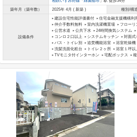
相鉄いずみ野線
「
緑園都市
」駅 徒歩34分
築年月（築年数）
2025年 4月 ( 新築 )
種別/構
建設住宅性能評価書付
住宅金融支援機構利
仲介手数料無料
室内洗濯機置場
フローリ
公営水道
公共下水
24時間換気システム
コンロ２口以上
システムキッチン
対面式
設備条件
バス・トイレ別
追焚機能浴室
浴室乾燥機
洗髪洗面化粧台
トイレ２ヶ所
浴室１坪以
TVモニタ付インターホン
宅配ボックス
複