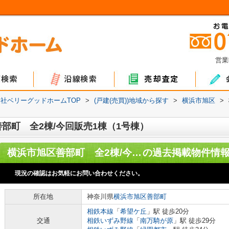
営業
ョン
て
地
マンション
戸建て
土地
社ベリーグッドホームTOP
>
(戸建(売買))地域から探す
>
横浜市旭区
>
部町 全2棟/今回販売1棟（1号棟）
横浜市旭区善部町 全2棟/今回販売1棟（1号棟）
の過去掲載物件情
現況の確認はお気軽にお問い合わせください。
所在地
神奈川県
横浜市旭区
善部町
相鉄本線
「
希望ケ丘
」駅 徒歩20分
交通
相鉄いずみ野線
「
南万騎が原
」駅 徒歩29分