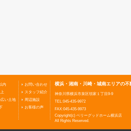
横浜・湘南・川崎・城南エリアの不
以内
お問い合わせ
以上
スタッフ紹介
神奈川県横浜市泉区領家１丁目9-9
の広い土地
周辺施設
TEL:045-435-9972
下
お客様の声
FAX:045-435-9973
Copyright(c) ベリーグッドホーム横浜店
All Rights Reserved.