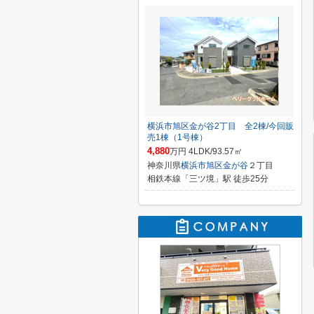
横浜市旭区金が谷2丁目 全2棟/今回販
売1棟（1号棟）
4,880
万円 4LDK/93.57㎡
神奈川県
横浜市旭区
金が谷
２丁目
相鉄本線「三ツ境」駅 徒歩25分