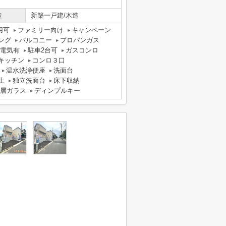
造
新築一戸建/木造
用可
ファミリー向け
キャンペーン
ング
バルコニー
プロパンガス
電気有
駐車2台可
ガスコンロ
キッチン
コンロ３口
温水洗浄便座
洗面台
上
独立洗面台
床下収納
層ガラス
ディンプルキー