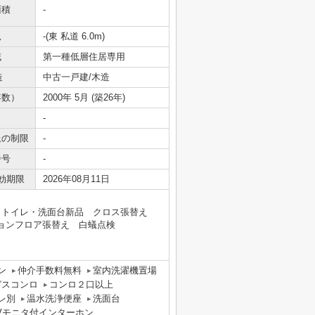
面積
-
況
-(東 私道 6.0m)
域
第一種低層住居専用
造
中古一戸建/木造
年数）
2000年 5月 (築26年)
-
上の制限
-
番号
-
効期限
2026年08月11日
風呂・トイレ・洗面台新品 クロス張替え
ションフロア張替え 白蟻点検
ン
仲介手数料無料
室内洗濯機置場
ガスコンロ
コンロ２口以上
レ別
温水洗浄便座
洗面台
Vモニタ付インターホン