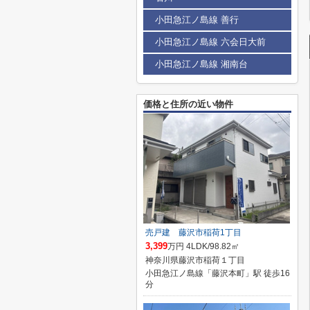
小田急江ノ島線 善行
小田急江ノ島線 六会日大前
小田急江ノ島線 湘南台
価格と住所の近い物件
売戸建 藤沢市稲荷1丁目
3,399
万円 4LDK/98.82㎡
神奈川県藤沢市稲荷１丁目
小田急江ノ島線「藤沢本町」駅 徒歩16
分