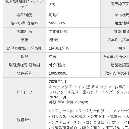
私道負担面積/セットバ
-/無
高圧線下
ック
地目/地勢
宅地/-
接道状
建ぺい率/容積率
50%/80%
用途地
都市計画
市街化区域
種別/構
階建
2階建
築年月（築
総区画数/販売区画数
1区画/1区画
向き
現況
空家
その他の法令
取引態様/引渡時期
仲介/相談
建築確認
物件番号
100539593
取引条件の有
2026年1月
キッチン 浴室 トイレ 壁 床 キッチン・お
リフォーム
フロアタイル貼り 室内クリーニング クッ
2026年1月
外壁 屋根 玄関ドア交換
リフォーム済
ファミリー向け
キャンペー
都市ガス
公営水道
公共下水
電気有
設備条件
システムキッチン
コンロ３口
バス・トイ
洗髪洗面化粧台
独立洗面台
床下収納
T