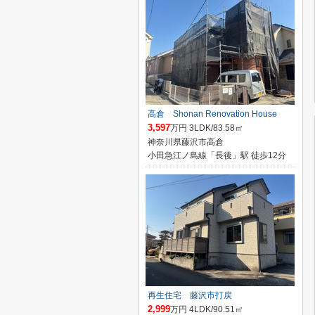
高倉 Shonan Renovation House
3,597
万円 3LDK/83.58㎡
神奈川県藤沢市高倉
小田急江ノ島線「長後」駅 徒歩12分
再生住宅 藤沢市打戻
2,999
万円 4LDK/90.51㎡