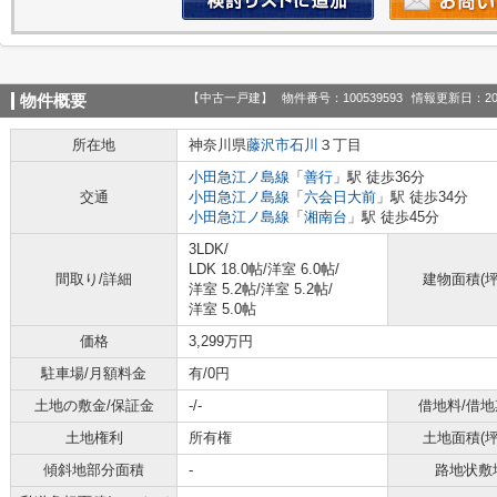
【中古一戸建】
物件番号：100539593
情報更新日：20
物件概要
所在地
神奈川県
藤沢市
石川
３丁目
小田急江ノ島線
「
善行
」駅 徒歩36分
交通
小田急江ノ島線
「
六会日大前
」駅 徒歩34分
小田急江ノ島線
「
湘南台
」駅 徒歩45分
3LDK/
LDK 18.0帖
/
洋室 6.0帖
/
間取り/詳細
建物面積(坪
洋室 5.2帖
/
洋室 5.2帖
/
洋室 5.0帖
価格
3,299万円
駐車場/月額料金
有/0円
土地の敷金/保証金
-/-
借地料/借地
土地権利
所有権
土地面積(坪
傾斜地部分面積
-
路地状敷