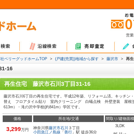
営業
ョン
て
地
マンション
戸建て
土地
社ベリーグッドホームTOP
>
(戸建(売買))地域から探す
>
藤沢市
>
再生
-16
再生住宅 藤沢市石川3丁目31-16
藤沢市石川6丁目の再生住宅です。平成12年築、リフォーム済。キッチン
替え フロアタイル貼り 室内クリーニング 白蟻点検 外壁塗装 屋根
613m）・滝の沢中学校(約841m）学区です。
価格
所在地/交通
間取り/建物面
3LDK
神奈川県
藤沢市
石川
３丁目
3,299
万円
小田急江ノ島線
「
善行
」駅 徒歩36分