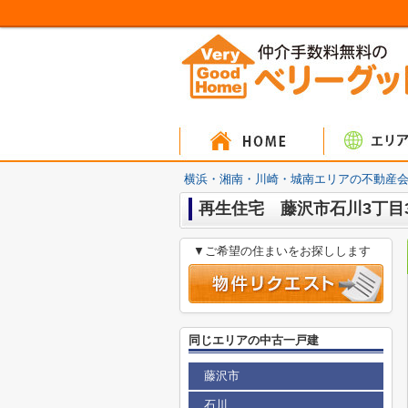
マンシ
戸建
土
横浜・湘南・川崎・城南エリアの不動産会
再生住宅 藤沢市石川3丁目31
▼ご希望の住まいをお探しします
同じエリアの中古一戸建
藤沢市
石川