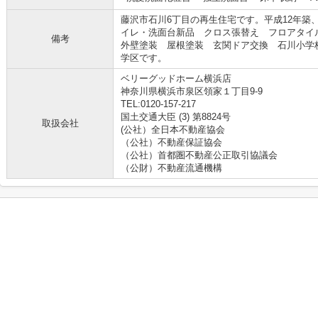
藤沢市石川6丁目の再生住宅です。平成12年築
イレ・洗面台新品 クロス張替え フロアタ
備考
外壁塗装 屋根塗装 玄関ドア交換 石川小学校（
学区です。
ベリーグッドホーム横浜店
神奈川県横浜市泉区領家１丁目9-9
TEL:0120-157-217
国土交通大臣 (3) 第8824号
取扱会社
(公社）全日本不動産協会
（公社）不動産保証協会
（公社）首都圏不動産公正取引協議会
（公財）不動産流通機構