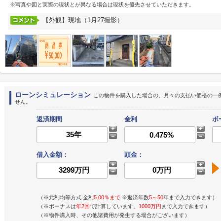
※写真や図と実際の現状とが異なる場合は現状を優先させていただきます。
【外観】現地（1月27撮影）
ローンシミュレーション
この物件を購入した場合の、月々の支払い価格の一
せん。
返済期間
金利
ボ
借入金額：
頭金：
（※元利均等方式 金利
5.00％まで
※返済年数
5～50
年まで入力できます）
（※ボーナスは
年2回
で計算しています。
1000万円
まで入力できます）
（※物件購入時、その他諸費用が発生する場合がございます）