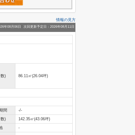
情報の見方
26年08月06日
次回更新予定日：2026年08月11日
数)
86.11㎡(26.04坪)
期間
-/-
数)
142.35㎡(43.06坪)
地
-