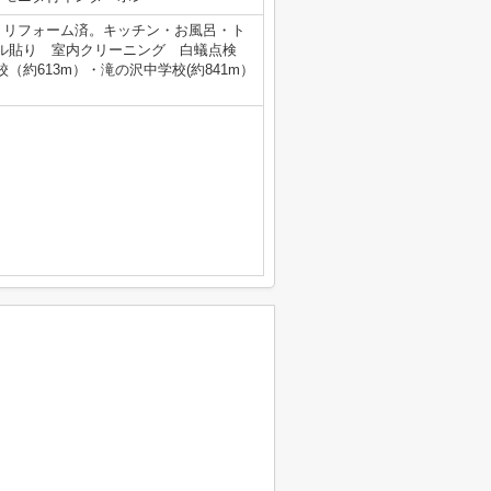
、リフォーム済。キッチン・お風呂・ト
イル貼り 室内クリーニング 白蟻点検
約613m）・滝の沢中学校(約841m）