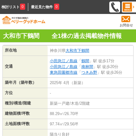
0
0
検討リスト
最近見た物件
お問合せ
大和市下鶴間 全1棟の過去掲載物件情報
所在地
神奈川県
大和市
下鶴間
小田急江ノ島線
「
鶴間
」駅 徒歩17分
交通
小田急江ノ島線
「
南林間
」駅 徒歩20分
東急田園都市線
「
つきみ野
」駅 徒歩26分
築年月（築年数）
2025年 4月（新築）
方位
-
種別/構造/階建
新築一戸建/木造/2階建
建物面積/坪数
88.29㎡/26.70坪
土地面積/坪数
97.74㎡/29.56坪
陽当り良好