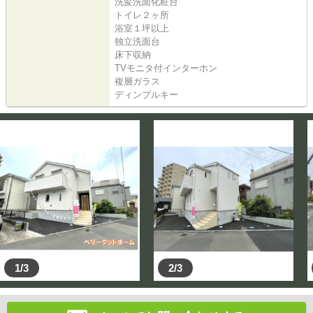
洗髪洗面化粧台
トイレ２ヶ所
浴室１坪以上
独立洗面台
床下収納
TVモニタ付インターホン
複層ガラス
ディンプルキー
1/3
2/3