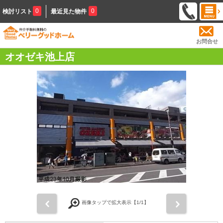
0
0
検討リスト
最近見た物件
お問合せ
オオゼキ池上店
前
次
画像タップで拡大表示【
1
/1】