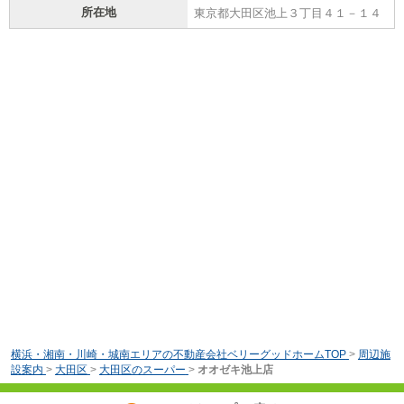
所在地
東京都大田区池上３丁目４１－１４
横浜・湘南・川崎・城南エリアの不動産会社ベリーグッドホームTOP
>
周辺施
設案内
>
大田区
>
大田区のスーパー
>
オオゼキ池上店