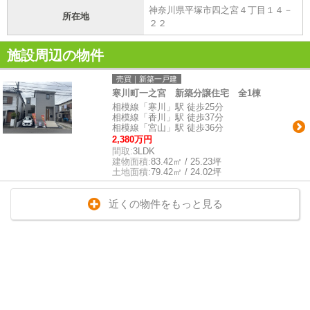
神奈川県平塚市四之宮４丁目１４－
所在地
２２
施設周辺の物件
売買｜新築一戸建
寒川町一之宮 新築分譲住宅 全1棟
相模線「寒川」駅 徒歩25分
相模線「香川」駅 徒歩37分
相模線「宮山」駅 徒歩36分
2,380万円
間取:
3LDK
建物面積:
83.42㎡ / 25.23坪
土地面積:
79.42㎡ / 24.02坪
近くの物件をもっと見る