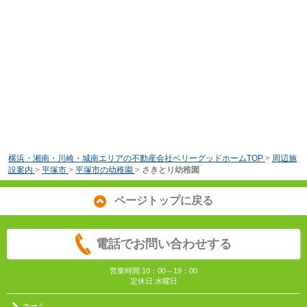
横浜・湘南・川崎・城南エリアの不動産会社ベリーグッドホームTOP
>
周辺施
設案内
>
平塚市
>
平塚市の幼稚園
>
さきとり幼稚園
ページトップに戻る
電話でお問い合わせする
営業時間:10：00～19：00
定休日:水曜日
ホーム