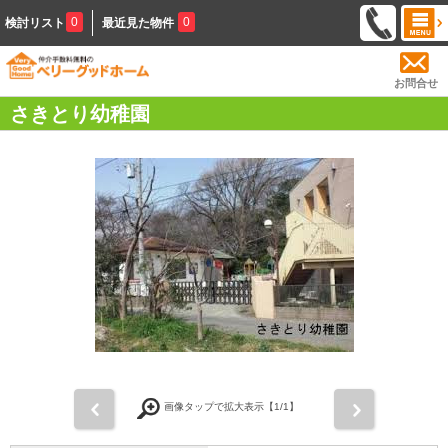
0
0
検討リスト
最近見た物件
お問合せ
さきとり幼稚園
前
次
画像タップで拡大表示【
1
/1】