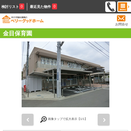
0
0
検討リスト
最近見た物件
お問合せ
金目保育園
前
次
画像タップで拡大表示【
1
/1】