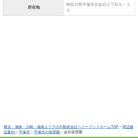
神奈川県平塚市北金目２丁目９－２
所在地
４
横浜・湘南・川崎・城南エリアの不動産会社ベリーグッドホームTOP
>
周辺施
設案内
>
平塚市
>
平塚市の保育園
>
金目保育園