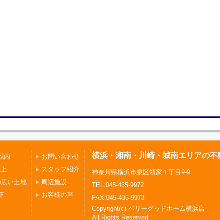
横浜・湘南・川崎・城南エリアの不
以内
お問い合わせ
以上
スタッフ紹介
神奈川県横浜市泉区領家１丁目9-9
の広い土地
周辺施設
TEL:045-435-9972
下
お客様の声
FAX:045-435-9973
Copyright(c) ベリーグッドホーム横浜店
All Rights Reserved.