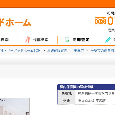
営業
ョン
て
地
マンション
戸建て
土地
社ベリーグッドホームTOP
>
周辺施設案内
>
平塚市
>
平塚市の保育園
横内保育園の詳細情報
所在地
神奈川県平塚市横内３８
交通
東海道本線 平塚駅