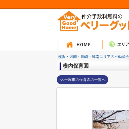
マンシ
戸建
土
横浜・湘南・川崎・城南エリアの不動産会
横内保育園
<<平塚市の保育園の一覧へ