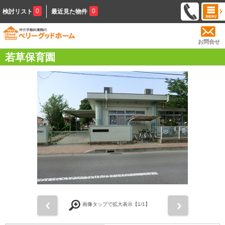
0
0
検討リスト
最近見た物件
お問合せ
若草保育園
前
次
画像タップで拡大表示【
1
/1】