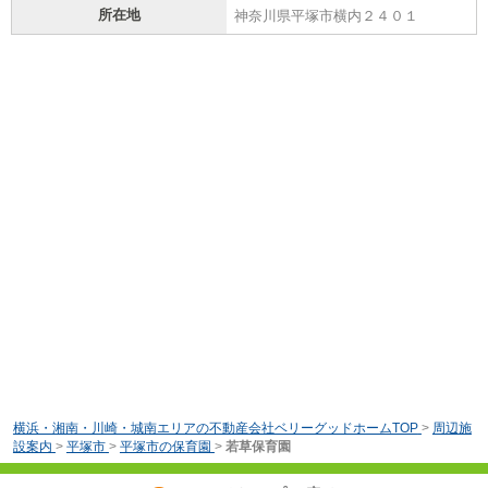
所在地
神奈川県平塚市横内２４０１
横浜・湘南・川崎・城南エリアの不動産会社ベリーグッドホームTOP
>
周辺施
設案内
>
平塚市
>
平塚市の保育園
>
若草保育園