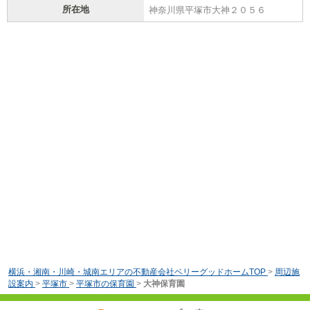
所在地
神奈川県平塚市大神２０５６
横浜・湘南・川崎・城南エリアの不動産会社ベリーグッドホームTOP
>
周辺施
設案内
>
平塚市
>
平塚市の保育園
>
大神保育園