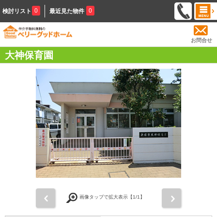
0
0
検討リスト
最近見た物件
お問合せ
大神保育園
前
次
画像タップで拡大表示【
1
/1】