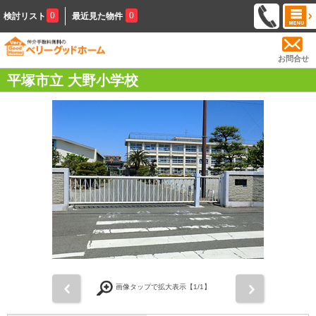
0
0
検討リスト
最近見た物件
お問合せ
平塚市立 大野小学校
前
次
画像タップで拡大表示【
1
/1】