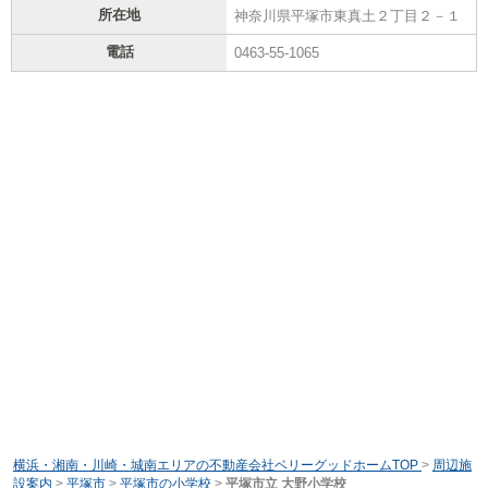
所在地
神奈川県平塚市東真土２丁目２－１
電話
0463-55-1065
横浜・湘南・川崎・城南エリアの不動産会社ベリーグッドホームTOP
>
周辺施
設案内
>
平塚市
>
平塚市の小学校
>
平塚市立 大野小学校