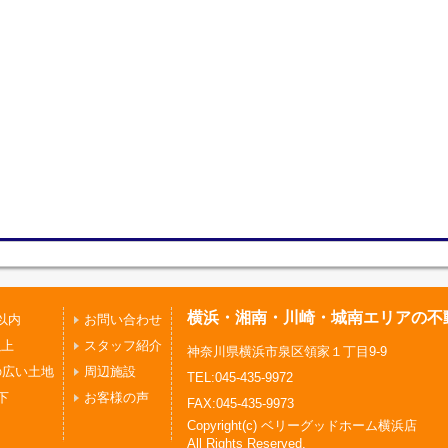
横浜・湘南・川崎・城南エリアの不
以内
お問い合わせ
以上
スタッフ紹介
神奈川県横浜市泉区領家１丁目9-9
の広い土地
周辺施設
TEL:045-435-9972
下
お客様の声
FAX:045-435-9973
Copyright(c) ベリーグッドホーム横浜店
All Rights Reserved.