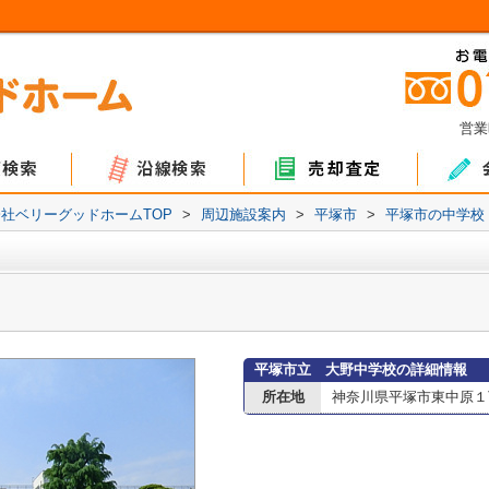
営業
ョン
て
地
マンション
戸建て
土地
社ベリーグッドホームTOP
>
周辺施設案内
>
平塚市
>
平塚市の中学校
平塚市立 大野中学校の詳細情報
所在地
神奈川県平塚市東中原１