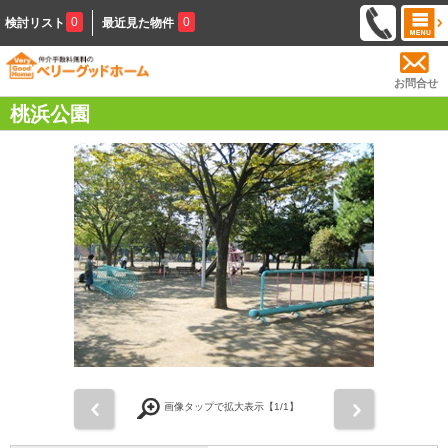
0
0
検討リスト
最近見た物件
お問合せ
桃浜公園
前
次
画像タップで拡大表示【
1
/1】