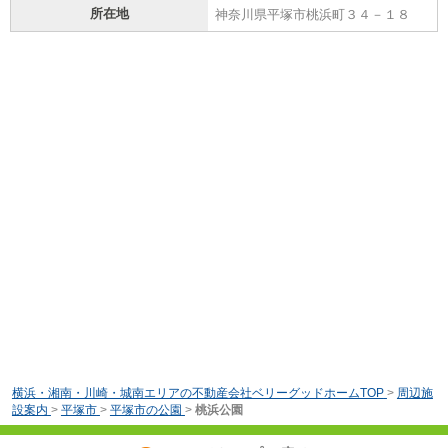
所在地
神奈川県平塚市桃浜町３４－１８
横浜・湘南・川崎・城南エリアの不動産会社ベリーグッドホームTOP
>
周辺施
設案内
>
平塚市
>
平塚市の公園
>
桃浜公園