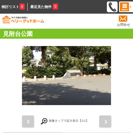
0
0
検討リスト
最近見た物件
お問合せ
見附台公園
前
次
画像タップで拡大表示【
1
/1】