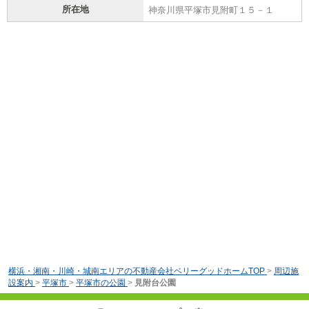
所在地
神奈川県平塚市見附町１５－１
横浜・湘南・川崎・城南エリアの不動産会社ベリーグッドホームTOP
>
周辺施
設案内
>
平塚市
>
平塚市の公園
>
見附台公園