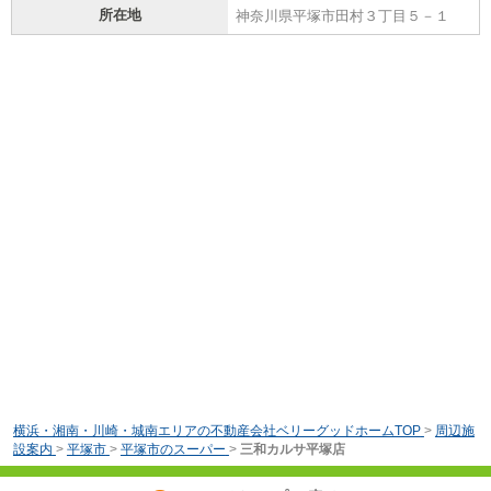
所在地
神奈川県平塚市田村３丁目５－１
横浜・湘南・川崎・城南エリアの不動産会社ベリーグッドホームTOP
>
周辺施
設案内
>
平塚市
>
平塚市のスーパー
>
三和カルサ平塚店