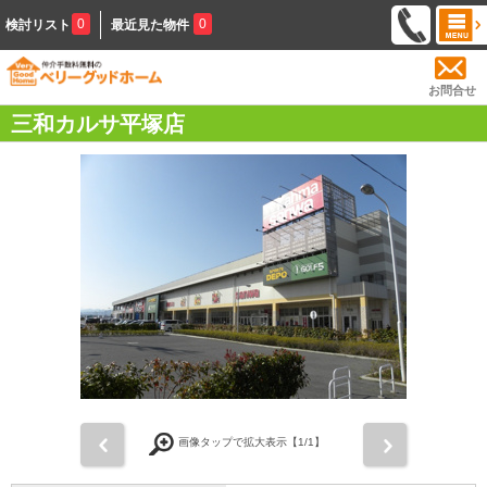
0
0
検討リスト
最近見た物件
お問合せ
三和カルサ平塚店
前
次
画像タップで拡大表示【
1
/1】