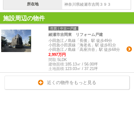
所在地
神奈川県綾瀬市吉岡３９３
施設周辺の物件
売買｜中古一戸建
綾瀬市吉岡東 リフォーム戸建
小田急江ノ島線「長後」駅 徒歩49分
小田急小田原線「海老名」駅 徒歩81分
小田急江ノ島線「高座渋谷」駅 徒歩68分
2,997万円
間取:
5LDK
建物面積:
185.13㎡ / 56.00坪
土地面積:
123.03㎡ / 37.21坪
近くの物件をもっと見る