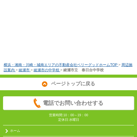
横浜・湘南・川崎・城南エリアの不動産会社ベリーグッドホームTOP
>
周辺施
設案内
>
綾瀬市
>
綾瀬市の中学校
>
綾瀬市立 春日台中学校
ページトップに戻る
電話でお問い合わせする
営業時間:10：00～19：00
定休日:水曜日
ホーム