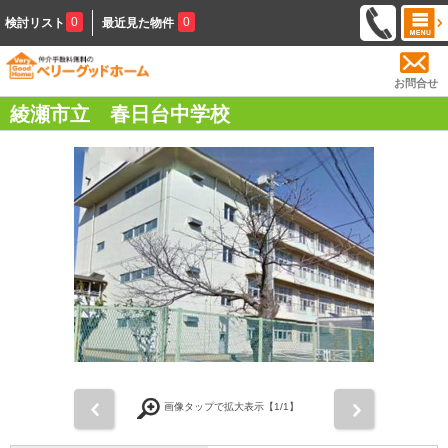
0
0
検討リスト
最近見た物件
お問合せ
綾瀬市立 春日台中学校
前
次
画像タップで拡大表示【
1
/1】