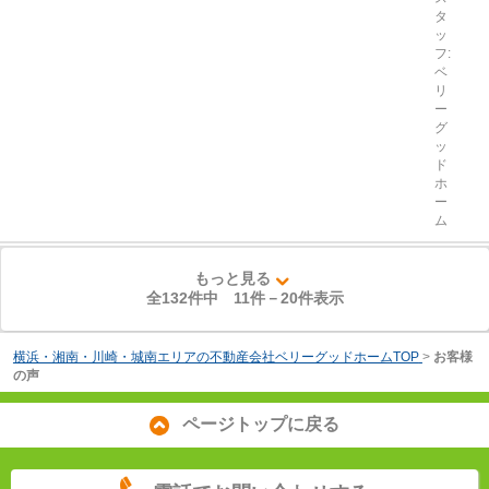
タ
ッ
フ:
ベ
リ
ー
グ
ッ
ド
ホ
ー
ム
もっと見る
全132件中
11
件－
20
件表示
横浜・湘南・川崎・城南エリアの不動産会社ベリーグッドホームTOP
>
お客様
の声
ページトップに戻る