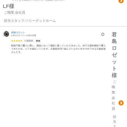
LF様
ご職業:会社員
担当スタッフ:ベリーグッドホーム
君
島
ロ
ゼ
ッ
ト
様
ご
職
業:
会
社
員
担
当
ス