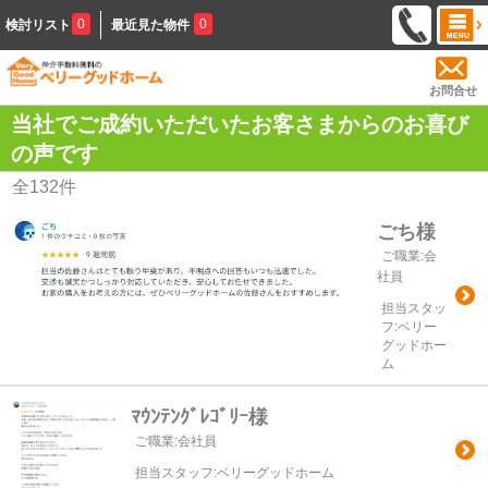
0
0
検討リスト
最近見た物件
お問合せ
当社でご成約いただいたお客さまからのお喜び
の声です
全
132
件
ごち様
ご職業:会
社員
担当スタッ
フ:ベリー
グッドホー
ム
ﾏｳﾝﾃﾝｸﾞﾚｺﾞﾘｰ様
ご職業:会社員
担当スタッフ:ベリーグッドホーム