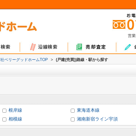
営業
ョン
て
地
マンション
戸建て
土地
社ベリーグッドホームTOP
>
(戸建(売買))路線・駅から探す
根岸線
東海道本線
相模線
湘南新宿ライン宇須