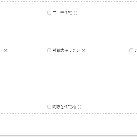
二世帯住宅
(-)
ン
対面式キッチン
(-)
(-)
閑静な住宅地
(-)