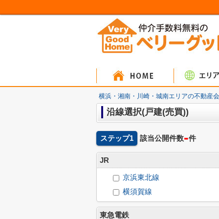
マンシ
戸建
土
横浜・湘南・川崎・城南エリアの不動産会
沿線選択(戸建(売買))
-
ステップ1
該当公開件数
件
JR
京浜東北線
横須賀線
東急電鉄