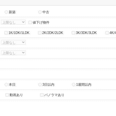
新築
中古
～
値下げ物件
1K/1DK/1LDK
2K/2DK/2LDK
3K/3DK/3LDK
4K/
～
～
本日
3日以内
1週間以内
動画あり
パノラマあり