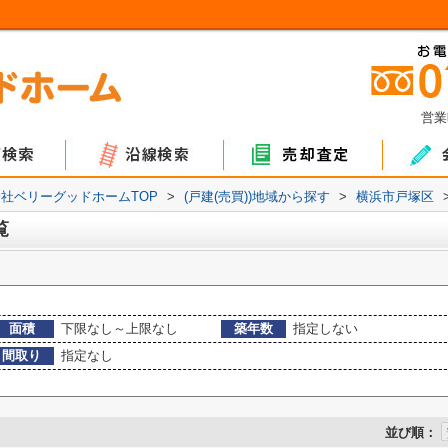
営業
ョン
て
地
マンション
戸建て
土地
社ベリーグッドホームTOP
>
(戸建(売買))地域から探す
>
横浜市戸塚区
覧
面積
下限なし～上限なし
築年数
指定しない
間取り
指定なし
並び順：