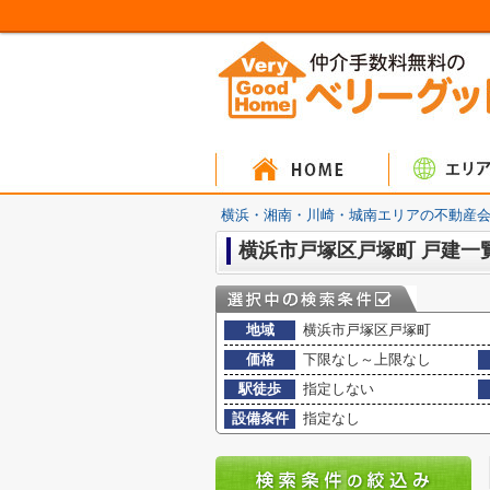
マンシ
戸建
土
横浜・湘南・川崎・城南エリアの不動産会
横浜市戸塚区戸塚町 戸建一
地域
横浜市戸塚区戸塚町
価格
下限なし～上限なし
駅徒歩
指定しない
設備条件
指定なし