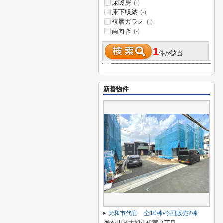
床暖房
(-)
床下収納
(-)
複層ガラス
(-)
南向き
(-)
1
件が該当
新着物件
大和市代官 全10棟/今回販売2棟
神奈川県大和市代官２丁目