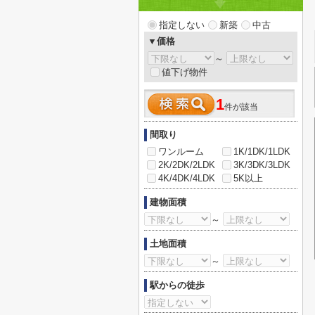
指定しない
新築
中古
▼価格
～
値下げ物件
1
件が該当
間取り
ワンルーム
1K/1DK/1LDK
2K/2DK/2LDK
3K/3DK/3LDK
4K/4DK/4LDK
5K以上
建物面積
～
土地面積
～
駅からの徒歩