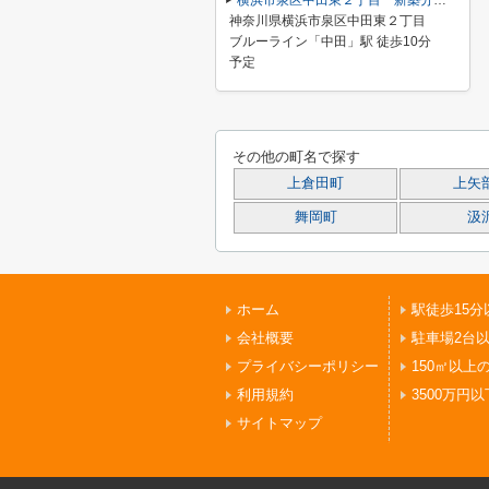
横浜市泉区中田東２丁目 新築分譲住宅 全４棟 今回販売4棟
神奈川県横浜市泉区中田東２丁目
ブルーライン「中田」駅 徒歩10分
予定
その他の町名で探す
上倉田町
上矢
舞岡町
汲
ホーム
駅徒歩15分
会社概要
駐車場2台
プライバシーポリシー
150㎡以上
利用規約
3500万円以
サイトマップ