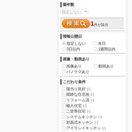
築年数
1
件が該当
情報公開日
指定しない
本日
3日以内
1週間以内
画像・動画あり
画像あり
動画あり
パノラマあり
こだわり条件
陽当り良好
(-)
閑静な住宅地
(-)
リフォーム済
(-)
輸入住宅
(-)
二世帯住宅
(-)
システムキッチン
(-)
対面式キッチン
(-)
アイランドキッチン
(-)