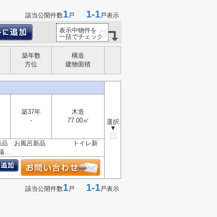
1
1-1
該当公開件数
戸
戸表示
表示中物件を
一括でチェック
築年数
構造
方位
建物面積
築37年
木造
-
77.00㎡
選択
▼
チン新品 お風呂新品 トイレ新
..
1
1-1
該当公開件数
戸
戸表示