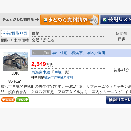
外観
/
間取り図
価格
駅徒歩
停歩
交通 / 所在地
間取り/土地面積
再生住宅 横浜市戸塚区戸塚町
中古一戸建
2,549
万円
徒歩41分
東海道本線
「
戸塚
」駅
3DK
神奈川県
横浜市戸塚区
戸塚町
85.61㎡
横浜市戸塚区戸塚町の再生住宅です。平成1年築、リフォーム済（キッ
品 洗面台新品 クロス張替え フロアタイル貼り 室内クリーニング 白蟻.