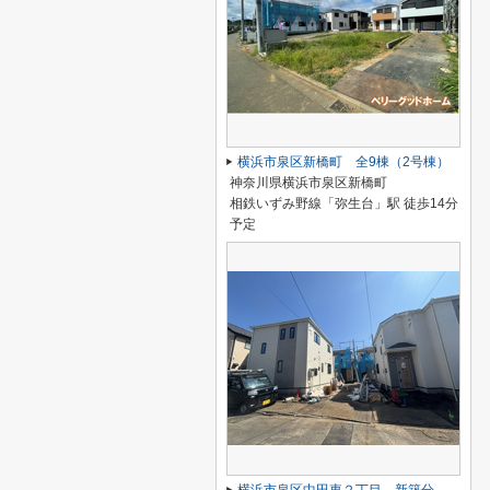
横浜市泉区新橋町 全9棟（2号棟）
神奈川県横浜市泉区新橋町
相鉄いずみ野線「弥生台」駅 徒歩14分
予定