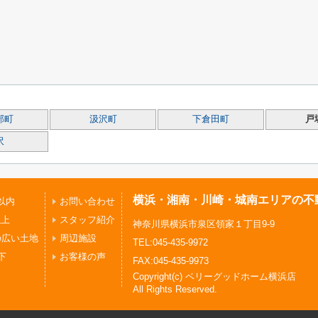
部町
汲沢町
下倉田町
戸
沢
横浜・湘南・川崎・城南エリアの不
以内
お問い合わせ
以上
スタッフ紹介
神奈川県横浜市泉区領家１丁目9-9
の広い土地
周辺施設
TEL:045-435-9972
下
お客様の声
FAX:045-435-9973
Copyright(c) ベリーグッドホーム横浜店
All Rights Reserved.