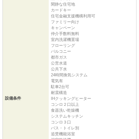
閑静な住宅地
カードキー
住宅金融支援機構利用可
ファミリー向け
キャンペーン
仲介手数料無料
室内洗濯機置場
フローリング
バルコニー
都市ガス
公営水道
公共下水
24時間換気システム
電気有
駐車2台可
耐震構造
設備条件
IHクッキングヒーター
コンロ２口以上
食器洗い乾燥機
システムキッチン
コンロ３口
バス・トイレ別
追焚機能浴室