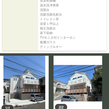
浴室乾燥機
温水洗浄便座
洗面台
洗髪洗面化粧台
トイレ２ヶ所
浴室１坪以上
独立洗面台
床下収納
TVモニタ付インターホン
複層ガラス
ディンプルキー
2/2
1/2