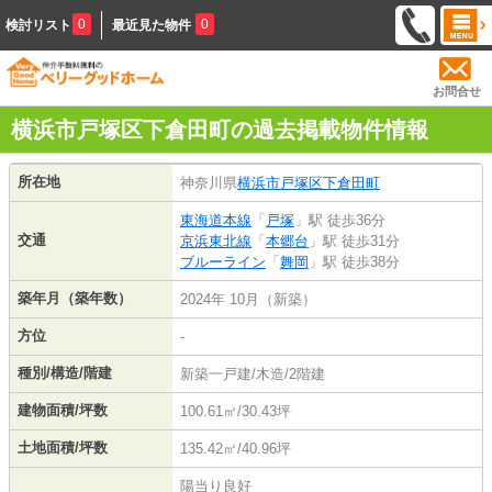
0
0
検討リスト
最近見た物件
お問合せ
横浜市戸塚区下倉田町の過去掲載物件情報
所在地
神奈川県
横浜市戸塚区
下倉田町
東海道本線
「
戸塚
」駅 徒歩36分
交通
京浜東北線
「
本郷台
」駅 徒歩31分
ブルーライン
「
舞岡
」駅 徒歩38分
築年月（築年数）
2024年 10月（新築）
方位
-
種別/構造/階建
新築一戸建/木造/2階建
建物面積/坪数
100.61㎡/30.43坪
土地面積/坪数
135.42㎡/40.96坪
陽当り良好