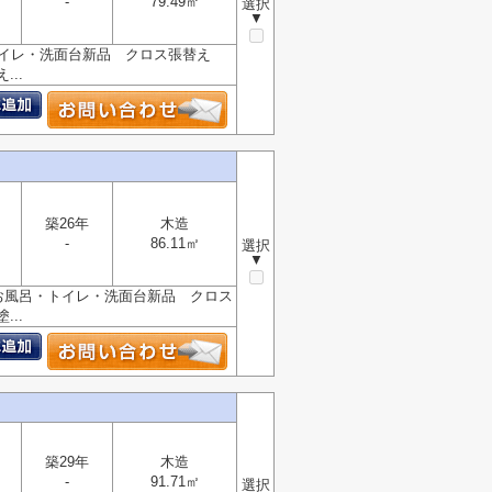
-
79.49㎡
選択
▼
トイレ・洗面台新品 クロス張替え
..
築26年
木造
-
86.11㎡
選択
▼
お風呂・トイレ・洗面台新品 クロス
..
築29年
木造
-
91.71㎡
選択