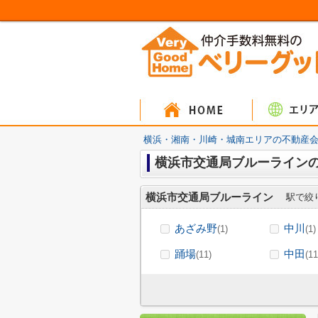
マンシ
戸建
土
横浜・湘南・川崎・城南エリアの不動産会
横浜市交通局ブルーライン
横浜市交通局ブルーライン
駅で絞
あざみ野
中川
(1)
(1)
踊場
中田
(11)
(11