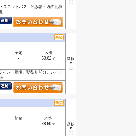
ン・ユニットバス・給湯器・洗面化粧
..
予定
木造
-
53.82㎡
選択
▼
ライン「踊場」駅徒歩18分。シャッ
...
新築
木造
-
88.59㎡
選択
▼