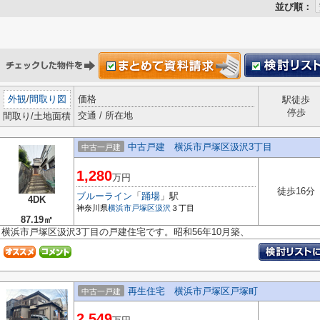
並び順：
外観
/
間取り図
価格
駅徒歩
停歩
交通 / 所在地
間取り/土地面積
中古戸建 横浜市戸塚区汲沢3丁目
中古一戸建
1,280
万円
徒歩16分
ブルーライン
「
踊場
」駅
4DK
神奈川県
横浜市戸塚区
汲沢
３丁目
87.19㎡
横浜市戸塚区汲沢3丁目の戸建住宅です。昭和56年10月築、
再生住宅 横浜市戸塚区戸塚町
中古一戸建
2,549