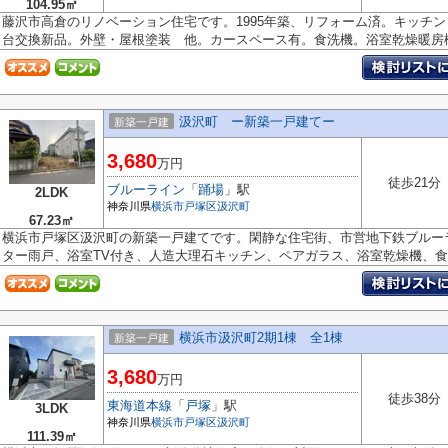
104.95㎡
藤沢市高倉のリノベーション住宅です。1995年築、リフォーム済。キッチ
台交換新品。外壁・屋根塗装 他。カースペース有。食洗機。浴室乾燥暖房機.
汲沢町 ー新築一戸建てー
新築一戸建
3,680
万円
徒歩21分
ブルーライン
「
踊場
」駅
2LDK
神奈川県
横浜市戸塚区
汲沢町
67.23㎡
横浜市戸塚区汲沢町の新築一戸建てです。閑静な住宅街、市営地下鉄ブルー
ター雨戸、浴室TV付き、人造大理石キッチン、ペアガラス、浴室乾燥機、食器
横浜市汲沢町2期1棟 全1棟
新築一戸建
3,680
万円
徒歩38分
東海道本線
「
戸塚
」駅
3LDK
神奈川県
横浜市戸塚区
汲沢町
111.39㎡