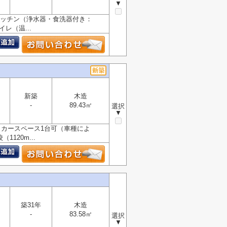
▼
キッチン（浄水器・食洗器付き：
レ（温...
新築
木造
-
89.43㎡
選択
▼
。カースペース1台可（車種によ
120m...
築31年
木造
-
83.58㎡
選択
▼