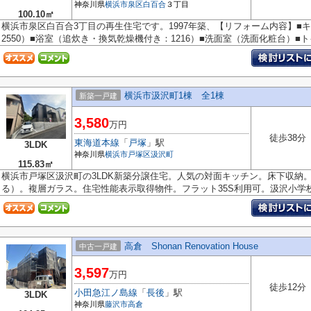
神奈川県
横浜市泉区
白百合
３丁目
100.10㎡
横浜市泉区白百合3丁目の再生住宅です。1997年築、【リフォーム内容】■
2550）■浴室（追炊き・換気乾燥機付き：1216）■洗面室（洗面化粧台）■トイ
横浜市汲沢町1棟 全1棟
新築一戸建
3,580
万円
徒歩38分
東海道本線
「
戸塚
」駅
3LDK
神奈川県
横浜市戸塚区
汲沢町
115.83㎡
横浜市戸塚区汲沢町の3LDK新築分譲住宅。人気の対面キッチン。床下収納
る）。複層ガラス。住宅性能表示取得物件。フラット35S利用可。汲沢小学校（1
高倉 Shonan Renovation House
中古一戸建
3,597
万円
徒歩12分
小田急江ノ島線
「
長後
」駅
3LDK
神奈川県
藤沢市
高倉