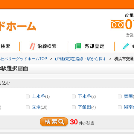
営業
ョン
て
地
マンション
戸建て
土地
社ベリーグッドホームTOP
>
(戸建(売買))路線・駅から探す
>
横浜市交通
の駅選択画面
り込む
上永谷
下永谷
舞岡
(1)
(2)
立場
下飯田
湘南
)
(10)
(4)
30
件が該当