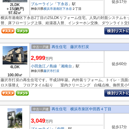
徒歩17分
ブルーライン
「
下永谷
」駅
2LDK
＋1S(納戸)
神奈川県
横浜市港南区
下永谷
２丁目
97.82㎡
横浜市港南区下永谷2丁目の2SLDKリフォーム住宅。人気の対面システム
替、床フローリング上張、給湯器入替、インターホン交換、ダウンライト交換、
再生住宅 藤沢市打戻
中古一戸建
2,999
万円
徒歩60分
小田急江ノ島線
「
湘南台
」駅
4LDK
神奈川県
藤沢市
打戻
100.00㎡
藤沢市打戻の再生住宅です。平成18年築。内外装リフォーム。トイレ・洗
ロス張替え フロアタイル貼り 室内クリーニング 白蟻点検。御所見小学.
再生住宅 横浜市泉区中田西４丁目
中古一戸建
3,049
万円
徒歩17分
ブルーライン
「
中田
」駅