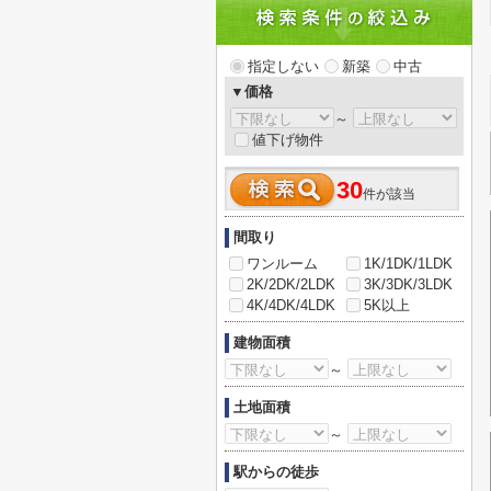
指定しない
新築
中古
▼価格
～
値下げ物件
30
件が該当
間取り
ワンルーム
1K/1DK/1LDK
2K/2DK/2LDK
3K/3DK/3LDK
4K/4DK/4LDK
5K以上
建物面積
～
土地面積
～
駅からの徒歩