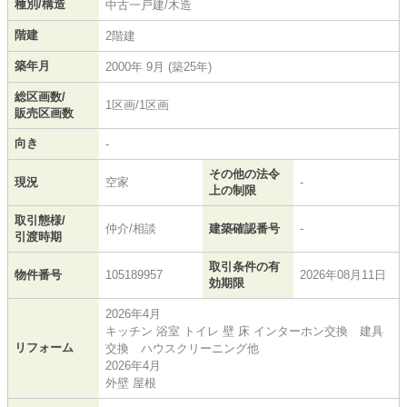
種別/構造
中古一戸建/木造
階建
2階建
築年月
2000年 9月 (築25年)
総区画数/
1区画/1区画
販売区画数
向き
-
その他の法令
現況
空家
-
上の制限
取引態様/
仲介/相談
建築確認番号
-
引渡時期
取引条件の有
物件番号
105189957
2026年08月11日
効期限
2026年4月
キッチン 浴室 トイレ 壁 床 インターホン交換 建具
リフォーム
交換 ハウスクリーニング他
2026年4月
外壁 屋根