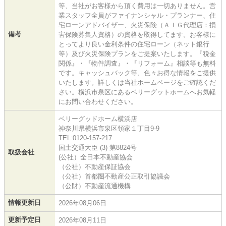
等、当社がお客様から頂く費用は一切ありません。営
業スタッフ全員がファイナンシャル・プランナー、住
宅ローンアドバイザー、火災保険（ＡＩＧ代理店：損
備考
害保険募集人資格）の資格を取得してます。お客様に
とってより良い金利条件の住宅ローン（ネット銀行
等）及び火災保険プランをご提案いたします。『税金
関係』・『物件調査』・『リフォーム』相談等も無料
です。キャッシュバック等、色々お得な情報をご提供
いたします。詳しくは当社ホームページをご確認くだ
さい。横浜市泉区にあるベリーグットホームへお気軽
にお問い合わせください。
ベリーグッドホーム横浜店
神奈川県横浜市泉区領家１丁目9-9
TEL:0120-157-217
国土交通大臣 (3) 第8824号
取扱会社
(公社）全日本不動産協会
（公社）不動産保証協会
（公社）首都圏不動産公正取引協議会
（公財）不動産流通機構
情報更新日
2026年08月06日
更新予定日
2026年08月11日