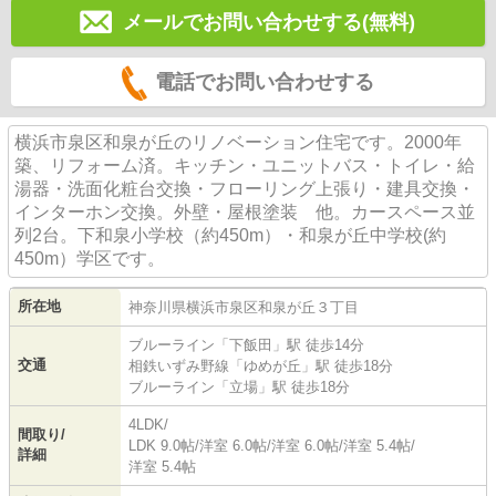
メールでお問い合わせする(無料)
電話でお問い合わせする
横浜市泉区和泉が丘のリノベーション住宅です。2000年
築、リフォーム済。キッチン・ユニットバス・トイレ・給
湯器・洗面化粧台交換・フローリング上張り・建具交換・
インターホン交換。外壁・屋根塗装 他。カースペース並
列2台。下和泉小学校（約450m）・和泉が丘中学校(約
450m）学区です。
所在地
神奈川県
横浜市泉区
和泉が丘
３丁目
ブルーライン
「
下飯田
」駅 徒歩14分
交通
相鉄いずみ野線
「
ゆめが丘
」駅 徒歩18分
ブルーライン
「
立場
」駅 徒歩18分
4LDK/
間取り/
LDK 9.0帖
/
洋室 6.0帖
/
洋室 6.0帖
/
洋室 5.4帖
/
詳細
洋室 5.4帖