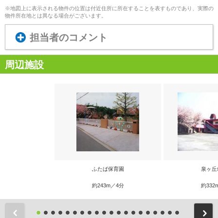
※地図上に表示される物件の位置は付近住所に所在することを表すものであり、実際の
物件所在地とは異なる場合がございます。
担当者のコメント
周辺施設
ふたば保育園
泉ヶ丘
約243m／4分
約332
前