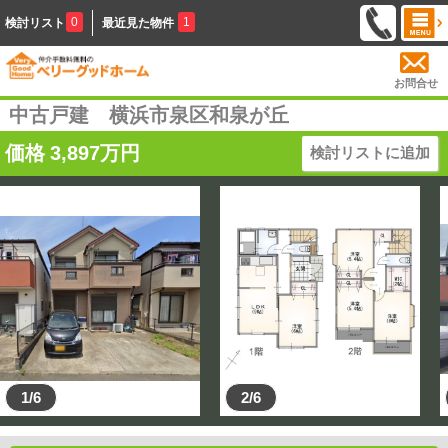
0
1
検討リスト
最近見た物件
お問合せ
中古戸建 横浜市泉区和泉が丘
価格
3,897
万円
検討リストに追加
1/6
2/6