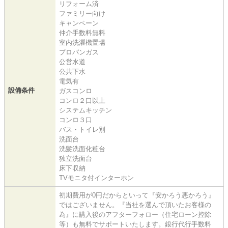
リフォーム済
ファミリー向け
キャンペーン
仲介手数料無料
室内洗濯機置場
プロパンガス
公営水道
公共下水
電気有
設備条件
ガスコンロ
コンロ２口以上
システムキッチン
コンロ３口
バス・トイレ別
洗面台
洗髪洗面化粧台
独立洗面台
床下収納
TVモニタ付インターホン
初期費用が0円だからといって『安かろう悪かろう』
ではございません。『当社を選んで頂いたお客様の
為』に購入後のアフターフォロー（住宅ローン控除
等）も無料でサポートいたします。銀行代行手数料