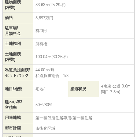
建物面積
83.63㎡(25.29坪)
(坪数)
価格
3,897万円
駐車場/
有/0円
月額料金
土地権利
所有権
土地面積
100.04㎡(30.26坪)
(坪数)
私道負担面積/
44.00㎡/無
セットバック
私道負担割合 : 1/3
-(南東 公道 3.6m
地目/地勢
宅地/-
接道状況
間口 7.3m)
建ぺい率/
50%/80%
容積率
用途地域
第一種低層住居専用/第一種住居
都市計画
市街化区域