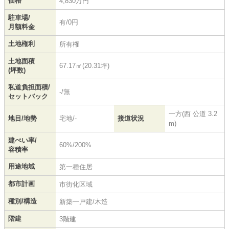
価格
4,830万円
駐車場/
有/0円
月額料金
土地権利
所有権
土地面積
67.17㎡(20.31坪)
(坪数)
私道負担面積/
-/無
セットバック
一方(西 公道 3.2
地目/地勢
宅地/-
接道状況
m)
建ぺい率/
60%/200%
容積率
用途地域
第一種住居
都市計画
市街化区域
種別/構造
新築一戸建/木造
階建
3階建