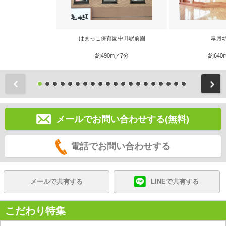
はまっこ保育園中田駅前園
皐月
約490m／7分
約640
前
メールでお問い合わせする(無料)
電話でお問い合わせする
メールで共有する
LINEで共有する
こだわり特集