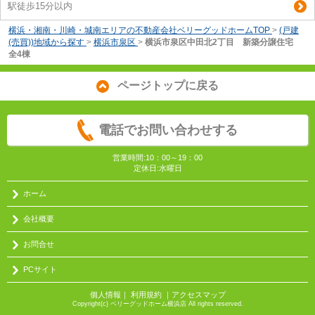
駅徒歩15分以内
横浜・湘南・川崎・城南エリアの不動産会社ベリーグッドホームTOP
>
(戸建
(売買))地域から探す
>
横浜市泉区
>
横浜市泉区中田北2丁目 新築分譲住宅
全4棟
ページトップに戻る
電話でお問い合わせする
営業時間:10：00～19：00
定休日:水曜日
ホーム
会社概要
お問合せ
PCサイト
個人情報
｜
利用規約
｜
アクセスマップ
Copyright(c) ベリーグッドホーム横浜店 All rights reserved.