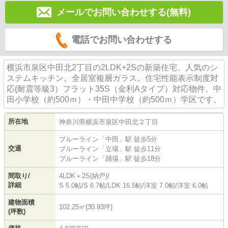
メールでお問い合わせする(無料)
電話でお問い合わせする
横浜市泉区中田北2丁目の2LDK+2Sの新築住宅。人気のシ
ステムキッチン。全居室複層ガラス。住宅性能表示制度対
応(耐震等級3）フラット35S（金利Aタイプ）対応物件。中
田小学校（約500ｍ）・中田中学校（約500ｍ）学区です。
所在地
神奈川県
横浜市泉区
中田北
２丁目
ブルーライン
「
中田
」駅 徒歩5分
交通
ブルーライン
「
立場
」駅 徒歩11分
ブルーライン
「
踊場
」駅 徒歩18分
間取り/
4LDK＋2S(納戸)/
詳細
S 5.0帖
/
S 6.7帖
/
LDK 16.5帖
/
洋室 7.0帖
/
洋室 6.0帖
建物面積
102.25㎡(30.93坪)
(坪数)