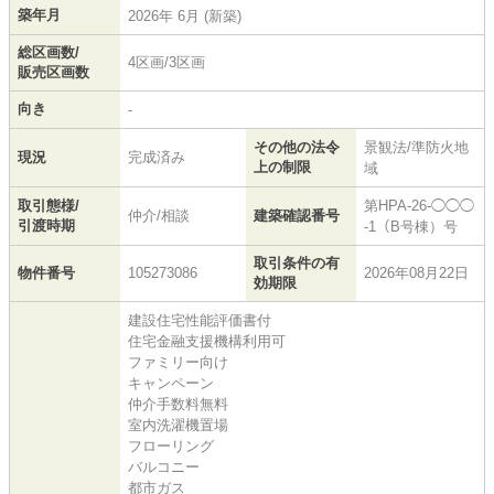
築年月
2026年 6月 (新築)
総区画数/
4区画/3区画
販売区画数
向き
-
その他の法令
景観法/準防火地
現況
完成済み
上の制限
域
取引態様/
第HPA-26-◯◯◯
仲介/相談
建築確認番号
引渡時期
-1（B号棟）号
取引条件の有
物件番号
105273086
2026年08月22日
効期限
建設住宅性能評価書付
住宅金融支援機構利用可
ファミリー向け
キャンペーン
仲介手数料無料
室内洗濯機置場
フローリング
バルコニー
都市ガス