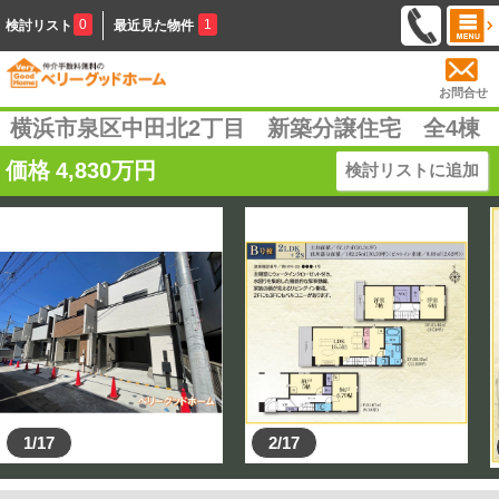
0
1
検討リスト
最近見た物件
お問合せ
横浜市泉区中田北2丁目 新築分譲住宅 全4棟
価格
4,830
万円
検討リストに追加
1/17
2/17