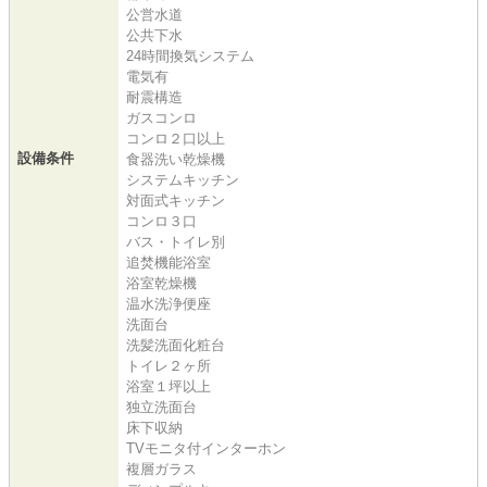
公営水道
公共下水
24時間換気システム
電気有
耐震構造
ガスコンロ
コンロ２口以上
設備条件
食器洗い乾燥機
システムキッチン
対面式キッチン
コンロ３口
バス・トイレ別
追焚機能浴室
浴室乾燥機
温水洗浄便座
洗面台
洗髪洗面化粧台
トイレ２ヶ所
浴室１坪以上
独立洗面台
床下収納
TVモニタ付インターホン
複層ガラス