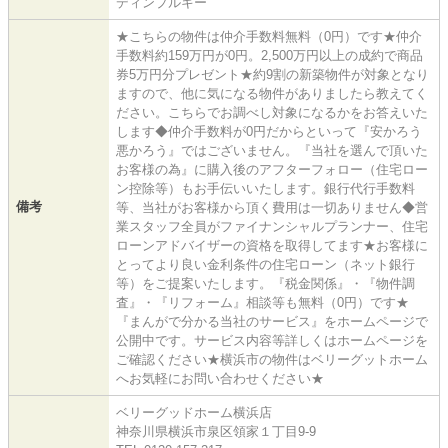
ディンプルキー
★こちらの物件は仲介手数料無料（0円）です★仲介
手数料約159万円が0円。2,500万円以上の成約で商品
券5万円分プレゼント★約9割の新築物件が対象となり
ますので、他に気になる物件がありましたら教えてく
ださい。こちらでお調べし対象になるかをお答えいた
します◆仲介手数料が0円だからといって『安かろう
悪かろう』ではございません。『当社を選んで頂いた
お客様の為』に購入後のアフターフォロー（住宅ロー
ン控除等）もお手伝いいたします。銀行代行手数料
備考
等、当社がお客様から頂く費用は一切ありません◆営
業スタッフ全員がファイナンシャルプランナー、住宅
ローンアドバイザーの資格を取得してます★お客様に
とってより良い金利条件の住宅ローン（ネット銀行
等）をご提案いたします。『税金関係』・『物件調
査』・『リフォーム』相談等も無料（0円）です★
『まんがで分かる当社のサービス』をホームページで
公開中です。サービス内容等詳しくはホームページを
ご確認ください★横浜市の物件はベリーグットホーム
へお気軽にお問い合わせください★
ベリーグッドホーム横浜店
神奈川県横浜市泉区領家１丁目9-9