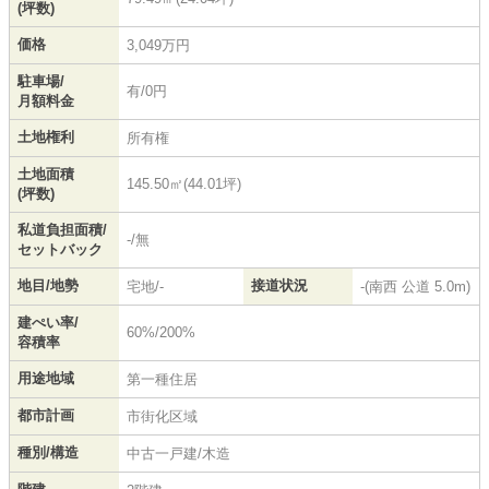
(坪数)
価格
3,049万円
駐車場/
有/0円
月額料金
土地権利
所有権
土地面積
145.50㎡(44.01坪)
(坪数)
私道負担面積/
-/無
セットバック
地目/地勢
接道状況
宅地/-
-(南西 公道 5.0m)
建ぺい率/
60%/200%
容積率
用途地域
第一種住居
都市計画
市街化区域
種別/構造
中古一戸建/木造