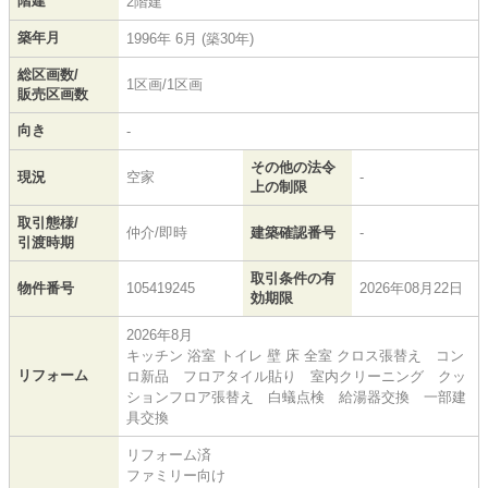
階建
2階建
築年月
1996年 6月 (築30年)
総区画数/
1区画/1区画
販売区画数
向き
-
その他の法令
現況
空家
-
上の制限
取引態様/
仲介/即時
建築確認番号
-
引渡時期
取引条件の有
物件番号
105419245
2026年08月22日
効期限
2026年8月
キッチン 浴室 トイレ 壁 床 全室 クロス張替え コン
リフォーム
ロ新品 フロアタイル貼り 室内クリーニング クッ
ションフロア張替え 白蟻点検 給湯器交換 一部建
具交換
リフォーム済
ファミリー向け