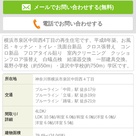
メールでお問い合わせする(無料)
電話でお問い合わせする
横浜市泉区中田西4丁目の再生住宅です。平成8年築。お風
呂・キッチン・トイレ・洗面台新品 クロス張替え コン
ロ新品 フロアタイル貼り 室内クリーニング クッショ
ンフロア張替え 白蟻点検 給湯器交換 一部建具交換。
葛野小学校（約550m）・汲沢中学校(約750m）学区です。
所在地
神奈川県
横浜市泉区
中田西
４丁目
ブルーライン
「
中田
」駅 徒歩17分
交通
ブルーライン
「
立場
」駅 徒歩19分
ブルーライン
「
踊場
」駅 徒歩21分
4LDK/
間取り/
LDK 10.5帖
/
和室 6.0帖
/
和室 6.0帖
/
洋室 6.0帖
/
詳細
洋室 6.0帖
/
洋室 5.5帖
建物面積
79.49㎡(24.04坪)