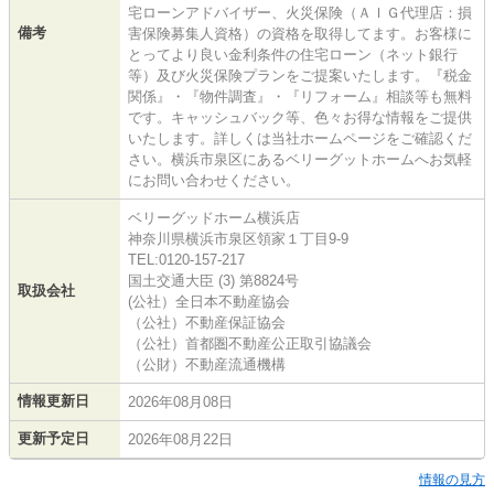
宅ローンアドバイザー、火災保険（ＡＩＧ代理店：損
備考
害保険募集人資格）の資格を取得してます。お客様に
とってより良い金利条件の住宅ローン（ネット銀行
等）及び火災保険プランをご提案いたします。『税金
関係』・『物件調査』・『リフォーム』相談等も無料
です。キャッシュバック等、色々お得な情報をご提供
いたします。詳しくは当社ホームページをご確認くだ
さい。横浜市泉区にあるベリーグットホームへお気軽
にお問い合わせください。
ベリーグッドホーム横浜店
神奈川県横浜市泉区領家１丁目9-9
TEL:0120-157-217
国土交通大臣 (3) 第8824号
取扱会社
(公社）全日本不動産協会
（公社）不動産保証協会
（公社）首都圏不動産公正取引協議会
（公財）不動産流通機構
情報更新日
2026年08月08日
更新予定日
2026年08月22日
情報の見方