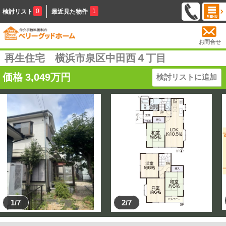
0
1
検討リスト
最近見た物件
お問合せ
再生住宅 横浜市泉区中田西４丁目
価格
3,049
万円
検討リストに追加
1/7
2/7