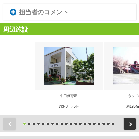
担当者のコメント
周辺施設
中田保育園
泉ヶ丘
約348m／5分
約1254
前