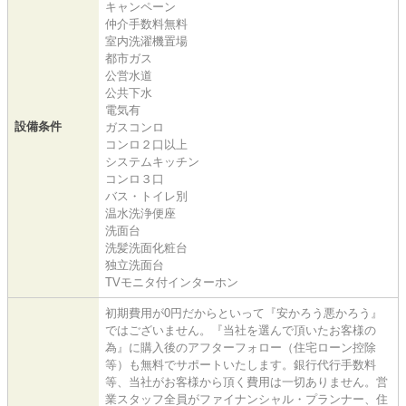
キャンペーン
仲介手数料無料
室内洗濯機置場
都市ガス
公営水道
公共下水
電気有
設備条件
ガスコンロ
コンロ２口以上
システムキッチン
コンロ３口
バス・トイレ別
温水洗浄便座
洗面台
洗髪洗面化粧台
独立洗面台
TVモニタ付インターホン
初期費用が0円だからといって『安かろう悪かろう』
ではございません。『当社を選んで頂いたお客様の
為』に購入後のアフターフォロー（住宅ローン控除
等）も無料でサポートいたします。銀行代行手数料
等、当社がお客様から頂く費用は一切ありません。営
業スタッフ全員がファイナンシャル・プランナー、住