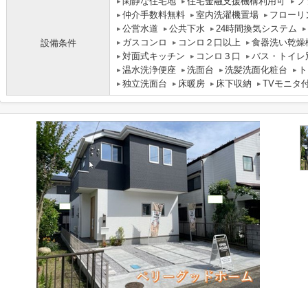
閑静な住宅地
住宅金融支援機構利用可
フ
仲介手数料無料
室内洗濯機置場
フローリ
公営水道
公共下水
24時間換気システム
ガスコンロ
コンロ２口以上
食器洗い乾燥
設備条件
対面式キッチン
コンロ３口
バス・トイレ
温水洗浄便座
洗面台
洗髪洗面化粧台
ト
独立洗面台
床暖房
床下収納
TVモニタ