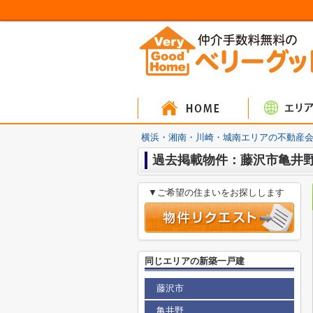
マンシ
戸建
土
横浜・湘南・川崎・城南エリアの不動産会
過去掲載物件：藤沢市亀井野
▼ご希望の住まいをお探しします
同じエリアの新築一戸建
藤沢市
亀井野