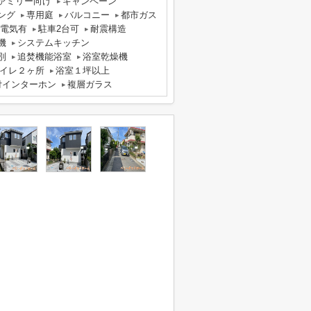
ァミリー向け
キャンペーン
ング
専用庭
バルコニー
都市ガス
電気有
駐車2台可
耐震構造
機
システムキッチン
別
追焚機能浴室
浴室乾燥機
イレ２ヶ所
浴室１坪以上
付インターホン
複層ガラス