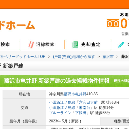
営業
ョン
て
地
マンション
戸建て
土地
社ベリーグッドホームTOP
>
(戸建(売買))地域から探す
>
藤沢市
>
藤沢
 新築戸建
藤沢市亀井野 新築戸建
の過去掲載物件情報
現況の確
所在地
神奈川県
藤沢市
亀井野
410-35
小田急江ノ島線
「
六会日大前
」駅 徒歩8分
交通
小田急江ノ島線
「
湘南台
」駅 徒歩14分
ブルーライン
「
下飯田
」駅 徒歩35分
築年月（築年数）
2023年 5月 ( 新築 )
種別/構