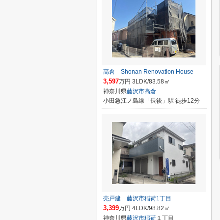
高倉 Shonan Renovation House
3,597
万円 3LDK/83.58㎡
神奈川県
藤沢市
高倉
小田急江ノ島線「長後」駅 徒歩12分
売戸建 藤沢市稲荷1丁目
3,399
万円 4LDK/98.82㎡
神奈川県
藤沢市
稲荷
１丁目