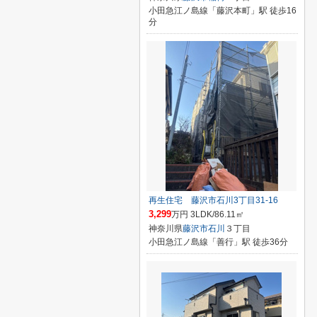
小田急江ノ島線「藤沢本町」駅 徒歩16
分
再生住宅 藤沢市石川3丁目31-16
3,299
万円 3LDK/86.11㎡
神奈川県
藤沢市
石川
３丁目
小田急江ノ島線「善行」駅 徒歩36分