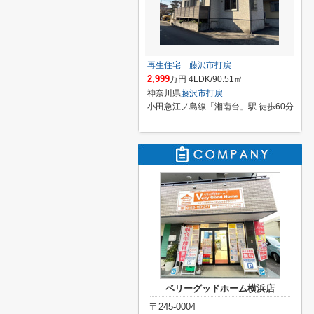
再生住宅 藤沢市打戻
2,999
万円 4LDK/90.51㎡
神奈川県
藤沢市
打戻
小田急江ノ島線「湘南台」駅 徒歩60分
ベリーグッドホーム横浜店
〒245-0004