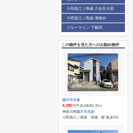
小田急江ノ島線 六会日大前
小田急江ノ島線 湘南台
ブルーライン 下飯田
この物件を見た方へのお勧め物件
藤沢市高倉
4,390
万円 3LDK/92.33㎡
神奈川県
藤沢市
高倉
小田急江ノ島線「長後」駅 徒歩5分