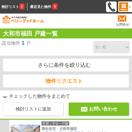
0
0
検討リスト
最近見た物件
お問合せ
大和市福田 戸建一覧
1
該当物件
戸
さらに条件を絞り込む
物件リクエスト
チェックした物件をまとめて
検討リストに追加
お問い合わせ
売買｜中古一戸建
再生住宅 大和市福田