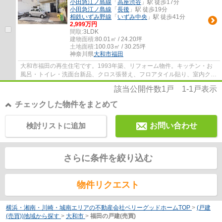
小田急江ノ島線
「
高座渋谷
」駅 徒歩17分
小田急江ノ島線
「
長後
」駅 徒歩19分
相鉄いずみ野線
「
いずみ中央
」駅 徒歩41分
2,999万円
間取:
3LDK
建物面積:
80.01㎡ / 24.20坪
土地面積:
100.03㎡ / 30.25坪
神奈川県
大和市
福田
大和市福田の再生住宅です。1993年築、リフォーム物件。キッチン・お
風呂・トイレ・洗面台新品、クロス張替え、フロアタイル貼り、室内クリ
ーニング、白蟻点検、外壁塗装、屋根塗装。...
該当公開件数
1
戸
1-1
戸表示
チェックした物件をまとめて
検討リストに追加
お問い合わせ
さらに条件を絞り込む
物件リクエスト
横浜・湘南・川崎・城南エリアの不動産会社ベリーグッドホームTOP
>
(戸建
(売買))地域から探す
>
大和市
>
福田の戸建(売買)