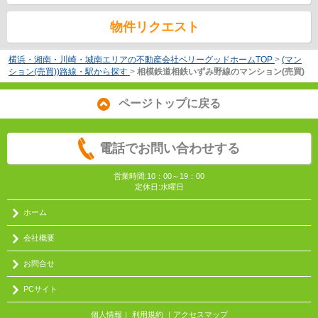
物件リクエスト
横浜・湘南・川崎・城南エリアの不動産会社ベリーグッドホームTOP
>
(マン
ション(売買))路線・駅から探す
>
相模鉄道相鉄いずみ野線のマンション(売買)
ページトップに戻る
電話でお問い合わせする
営業時間:10：00～19：00
定休日:水曜日
ホーム
会社概要
お問合せ
PCサイト
個人情報
｜
利用規約
｜
アクセスマップ