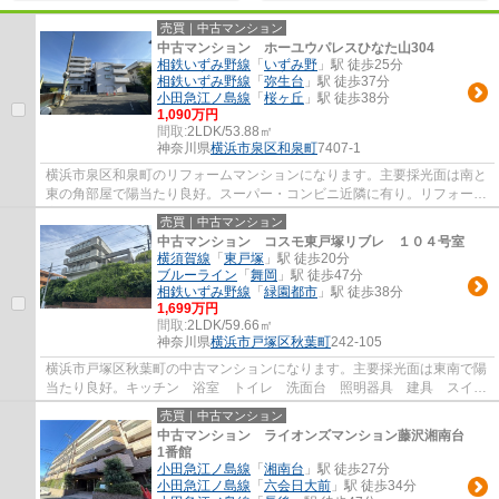
売買｜中古マンション
中古マンション ホーユウパレスひなた山304
相鉄いずみ野線
「
いずみ野
」駅 徒歩25分
相鉄いずみ野線
「
弥生台
」駅 徒歩37分
小田急江ノ島線
「
桜ヶ丘
」駅 徒歩38分
1,090万円
間取:
2LDK/53.88㎡
神奈川県
横浜市泉区
和泉町
7407-1
横浜市泉区和泉町のリフォームマンションになります。主要採光面は南と
東の角部屋で陽当たり良好。スーパー・コンビニ近隣に有り。リフォーム
完了のため即入居可能。瀬谷さくら小学校...
売買｜中古マンション
中古マンション コスモ東戸塚リブレ １０４号室
横須賀線
「
東戸塚
」駅 徒歩20分
ブルーライン
「
舞岡
」駅 徒歩47分
相鉄いずみ野線
「
緑園都市
」駅 徒歩38分
1,699万円
間取:
2LDK/59.66㎡
神奈川県
横浜市戸塚区
秋葉町
242-105
横浜市戸塚区秋葉町の中古マンションになります。主要採光面は東南で陽
当たり良好。キッチン 浴室 トイレ 洗面台 照明器具 建具 スイッ
チコンセント 給湯器 分電盤 フローリ...
売買｜中古マンション
中古マンション ライオンズマンション藤沢湘南台
1番館
小田急江ノ島線
「
湘南台
」駅 徒歩27分
小田急江ノ島線
「
六会日大前
」駅 徒歩34分