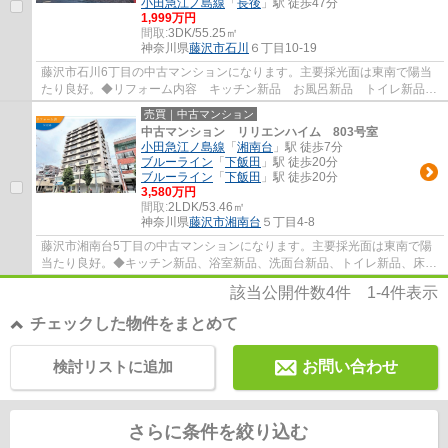
小田急江ノ島線
「
長後
」駅 徒歩47分
1,999万円
間取:
3DK/55.25㎡
神奈川県
藤沢市
石川
６丁目10-19
藤沢市石川6丁目の中古マンションになります。主要採光面は東南で陽当
たり良好。◆リフォーム内容 キッチン新品 お風呂新品 トイレ新品
洗面台新品 クロス張替え フローリング張...
売買｜中古マンション
中古マンション リリエンハイム 803号室
小田急江ノ島線
「
湘南台
」駅 徒歩7分
ブルーライン
「
下飯田
」駅 徒歩20分
ブルーライン
「
下飯田
」駅 徒歩20分
3,580万円
間取:
2LDK/53.46㎡
神奈川県
藤沢市
湘南台
５丁目4-8
藤沢市湘南台5丁目の中古マンションになります。主要採光面は東南で陽
当たり良好。◆キッチン新品、浴室新品、洗面台新品、トイレ新品、床：
フロアタイル、壁・天井：クロス貼り、ハウ...
該当公開件数
4
件
1-4
件表示
チェックした物件をまとめて
検討リストに追加
お問い合わせ
さらに条件を絞り込む