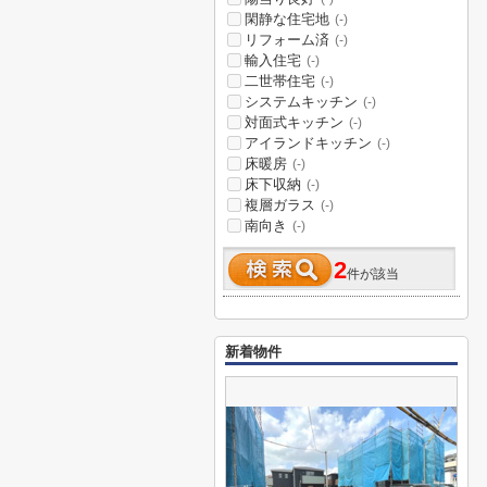
閑静な住宅地
(-)
リフォーム済
(-)
輸入住宅
(-)
二世帯住宅
(-)
システムキッチン
(-)
対面式キッチン
(-)
アイランドキッチン
(-)
床暖房
(-)
床下収納
(-)
複層ガラス
(-)
南向き
(-)
2
件が該当
新着物件