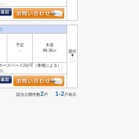
..
棟）
予定
木造
-
99.36㎡
選択
▼
。カースペース2台可（車種による）。
..
2
1-2
該当公開件数
戸
戸表示