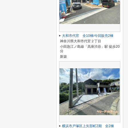
大和市代官 全10棟/今回販売2棟
神奈川県大和市代官２丁目
小田急江ノ島線「高座渋谷」駅 徒歩20
分
新築
横浜市戸塚区上矢部町2期 全2棟