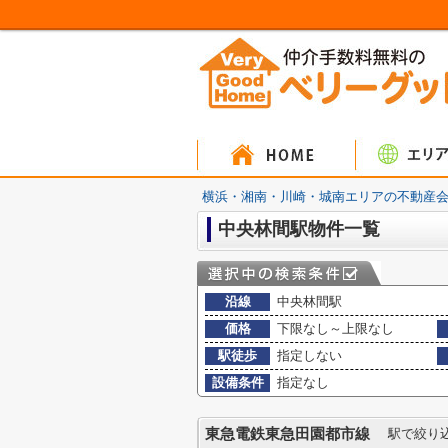
マンシ
戸建
土
横浜・湘南・川崎・城南エリアの不動産会
中央林間駅物件一覧
沿線
中央林間駅
価格
下限なし～上限なし
駅徒歩
指定しない
設備条件
指定なし
東急電鉄東急田園都市線
駅で絞り