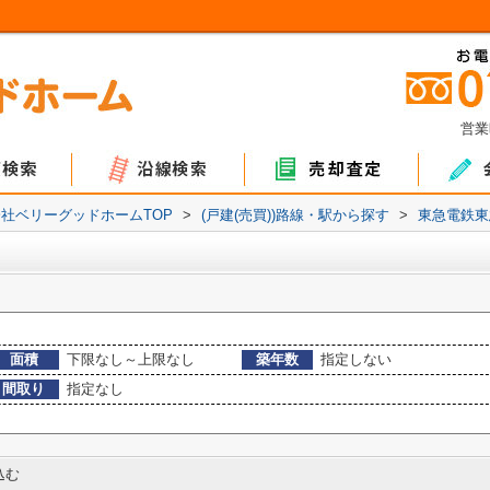
営業
ョン
て
地
マンション
戸建て
土地
社ベリーグッドホームTOP
>
(戸建(売買))路線・駅から探す
>
東急電鉄東
面積
下限なし～上限なし
築年数
指定しない
間取り
指定なし
込む