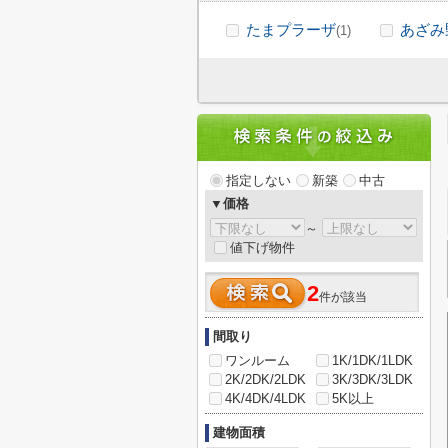
たまプラーザ
あざみ
(1)
指定しない
新築
中古
▼価格
～
値下げ物件
2
件が該当
間取り
ワンルーム
1K/1DK/1LDK
2K/2DK/2LDK
3K/3DK/3LDK
4K/4DK/4LDK
5K以上
建物面積