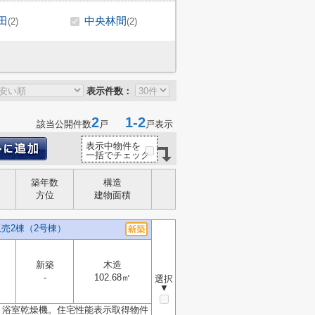
田
中央林間
(2)
(2)
表示件数：
2
1-2
該当公開件数
戸
戸表示
表示中物件を
一括でチェック
築年数
構造
方位
建物面積
売2棟（2号棟）
新築
木造
-
102.68㎡
選択
▼
。浴室乾燥機。住宅性能表示取得物件