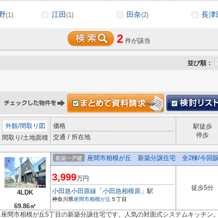
野
江田
田奈
長津
(1)
(1)
(2)
2
件が該当
並び順：
外観
/
間取り図
価格
駅徒歩
停歩
交通 / 所在地
間取り/土地面積
座間市相模が丘 新築分譲住宅 全2棟/今回販
新築一戸建
3,999
万円
徒歩5分
小田急小田原線
「
小田急相模原
」駅
4LDK
神奈川県
座間市
相模が丘
５丁目
69.86㎡
座間市相模が丘5丁目の新築分譲住宅です。人気の対面式システムキッチン