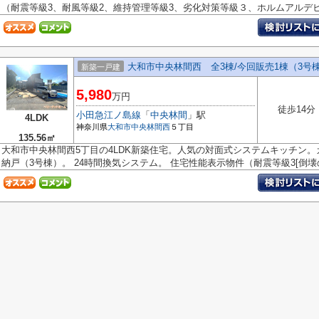
（耐震等級3、耐風等級2、維持管理等級3、劣化対策等級３、ホルムアルデヒ.
大和市中央林間西 全3棟/今回販売1棟（3号
新築一戸建
5,980
万円
徒歩14分
小田急江ノ島線
「
中央林間
」駅
4LDK
神奈川県
大和市
中央林間西
５丁目
135.56㎡
大和市中央林間西5丁目の4LDK新築住宅。人気の対面式システムキッチン
納戸（3号棟）。 24時間換気システム。 住宅性能表示物件（耐震等級3[倒壊の.