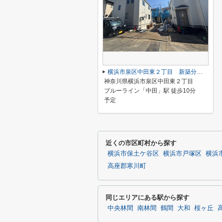
横浜市泉区中田東２丁目 新築分譲住宅 全４棟 今回販売4棟
神奈川県横浜市泉区中田東２丁目
ブルーライン「中田」駅 徒歩10分
予定
近くの市区町村から探す
横浜市保土ケ谷区
横浜市戸塚区
横浜
高座郡寒川町
同じエリアにある駅から探す
中央林間
南林間
鶴間
大和
桜ヶ丘