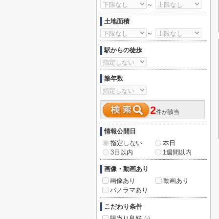
～
土地面積
～
駅からの徒歩
築年数
2
件が該当
情報公開日
指定しない
本日
3日以内
1週間以内
画像・動画あり
画像あり
動画あり
パノラマあり
こだわり条件
陽当り良好
(-)