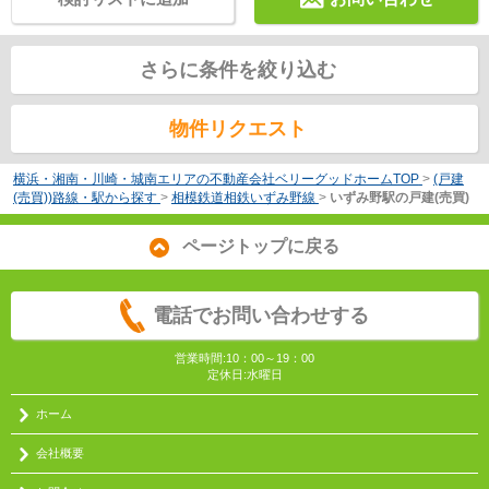
さらに条件を絞り込む
物件リクエスト
横浜・湘南・川崎・城南エリアの不動産会社ベリーグッドホームTOP
>
(戸建
(売買))路線・駅から探す
>
相模鉄道相鉄いずみ野線
>
いずみ野駅の戸建(売買)
ページトップに戻る
電話でお問い合わせする
営業時間:10：00～19：00
定休日:水曜日
ホーム
会社概要