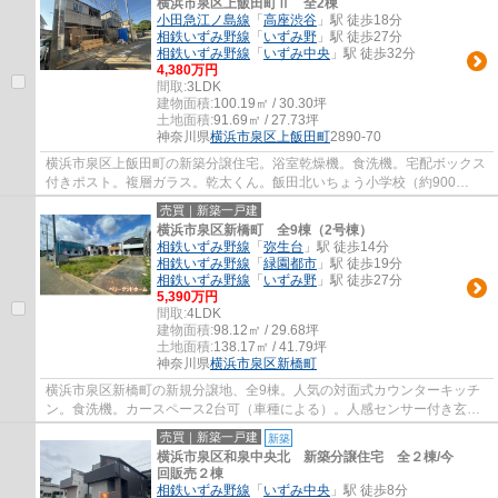
横浜市泉区上飯田町Ⅱ 全2棟
小田急江ノ島線
「
高座渋谷
」駅 徒歩18分
相鉄いずみ野線
「
いずみ野
」駅 徒歩27分
相鉄いずみ野線
「
いずみ中央
」駅 徒歩32分
4,380万円
間取:
3LDK
建物面積:
100.19㎡ / 30.30坪
土地面積:
91.69㎡ / 27.73坪
神奈川県
横浜市泉区
上飯田町
2890-70
横浜市泉区上飯田町の新築分譲住宅。浴室乾燥機。食洗機。宅配ボックス
付きポスト。複層ガラス。乾太くん。飯田北いちょう小学校（約900
ｍ）・上飯田中学校（約500ｍ）学区です
売買｜新築一戸建
横浜市泉区新橋町 全9棟（2号棟）
相鉄いずみ野線
「
弥生台
」駅 徒歩14分
相鉄いずみ野線
「
緑園都市
」駅 徒歩19分
相鉄いずみ野線
「
いずみ野
」駅 徒歩27分
5,390万円
間取:
4LDK
建物面積:
98.12㎡ / 29.68坪
土地面積:
138.17㎡ / 41.79坪
神奈川県
横浜市泉区
新橋町
横浜市泉区新橋町の新規分譲地、全9棟。人気の対面式カウンターキッチ
ン。食洗機。カースペース2台可（車種による）。人感センサー付き玄関
灯。複層ガラス。ZEH水準省エネルギーハウス...
売買｜新築一戸建
新築
横浜市泉区和泉中央北 新築分譲住宅 全２棟/今
回販売２棟
相鉄いずみ野線
「
いずみ中央
」駅 徒歩8分