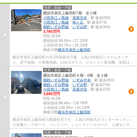
売買｜新築一戸建
横浜市泉区上飯田町7期 全２棟
小田急江ノ島線
「
高座渋谷
」駅 徒歩20分
小田急江ノ島線
「
桜ヶ丘
」駅 徒歩27分
相鉄いずみ野線
「
いずみ野
」駅 徒歩34分
3,780万円
間取:
3LDK
建物面積:
90.04㎡ / 27.23坪
土地面積:
83.76㎡ / 25.33坪
神奈川県
横浜市泉区
上飯田町
横浜市泉区上飯田町の3LDK新築売戸建。人気の対面式システムキッチ
ン。床下収納。小屋裏収納。Low-Eガラス。ビルトイン食洗機。浴室は浴
室乾燥機付き。大型浴室TV。スマートロック。制...
売買｜新築一戸建
横浜市泉区上飯田町６期・8期 全２棟
相鉄いずみ野線
「
いずみ中央
」駅 徒歩28分
相鉄いずみ野線
「
いずみ野
」駅 徒歩23分
小田急江ノ島線
「
高座渋谷
」駅 徒歩23分
3,990万円
間取:
4LDK
建物面積:
98.49㎡ / 29.79坪
土地面積:
136.30㎡ / 41.23坪
神奈川県
横浜市泉区
上飯田町
横浜市泉区上飯田町の新築住宅です。人気の対面式カウンターキッチン。
大容量カップボード。パントリー。シューズインクローク。人感センサー
付き玄関灯。全居室Low-Eガラス。省エネ基...
売買｜新築一戸建