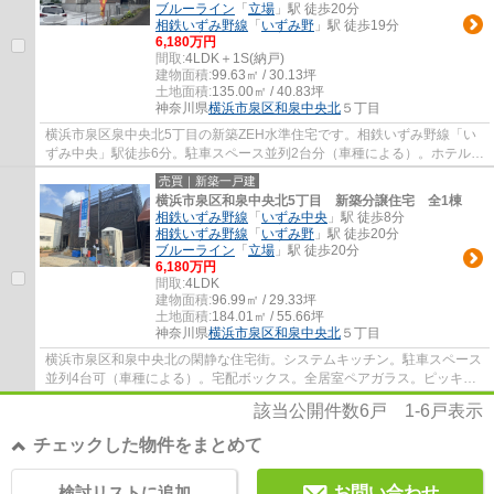
ブルーライン
「
立場
」駅 徒歩20分
相鉄いずみ野線
「
いずみ野
」駅 徒歩19分
6,180万円
間取:
4LDK＋1S(納戸)
建物面積:
99.63㎡ / 30.13坪
土地面積:
135.00㎡ / 40.83坪
神奈川県
横浜市泉区
和泉中央北
５丁目
横浜市泉区泉中央北5丁目の新築ZEH水準住宅です。相鉄いずみ野線「い
ずみ中央」駅徒歩6分。駐車スペース並列2台分（車種による）。ホテルみ
たいなダブルボウル洗面。屋上バルコニー。...
売買｜新築一戸建
横浜市泉区和泉中央北5丁目 新築分譲住宅 全1棟
相鉄いずみ野線
「
いずみ中央
」駅 徒歩8分
相鉄いずみ野線
「
いずみ野
」駅 徒歩20分
ブルーライン
「
立場
」駅 徒歩20分
6,180万円
間取:
4LDK
建物面積:
96.99㎡ / 29.33坪
土地面積:
184.01㎡ / 55.66坪
神奈川県
横浜市泉区
和泉中央北
５丁目
横浜市泉区和泉中央北の閑静な住宅街。システムキッチン。駐車スペース
並列4台可（車種による）。宅配ボックス。全居室ペアガラス。ピッキン
グ対策付き玄関ドア。中和田小学校（約670...
該当公開件数
6
戸
1-6
戸表示
チェックした物件をまとめて
検討リストに追加
お問い合わせ