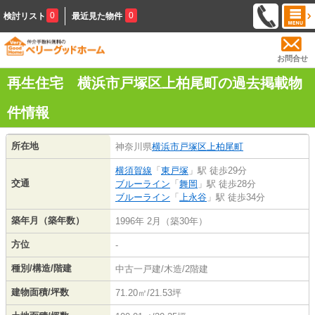
0
0
検討リスト
最近見た物件
お問合せ
再生住宅 横浜市戸塚区上柏尾町の過去掲載物
件情報
所在地
神奈川県
横浜市戸塚区
上柏尾町
横須賀線
「
東戸塚
」駅 徒歩29分
交通
ブルーライン
「
舞岡
」駅 徒歩28分
ブルーライン
「
上永谷
」駅 徒歩34分
築年月（築年数）
1996年 2月（築30年）
方位
-
種別/構造/階建
中古一戸建/木造/2階建
建物面積/坪数
71.20㎡/21.53坪