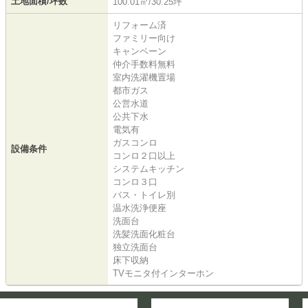
土地面積/坪数
100.01㎡/30.25坪
リフォーム済
ファミリー向け
キャンペーン
仲介手数料無料
室内洗濯機置場
都市ガス
公営水道
公共下水
電気有
ガスコンロ
設備条件
コンロ２口以上
システムキッチン
コンロ３口
バス・トイレ別
温水洗浄便座
洗面台
洗髪洗面化粧台
独立洗面台
床下収納
TVモニタ付インターホン