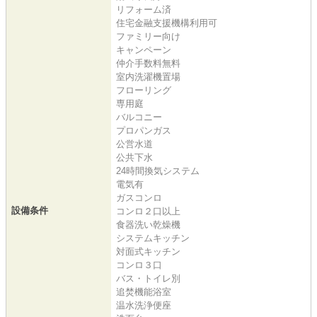
リフォーム済
住宅金融支援機構利用可
ファミリー向け
キャンペーン
仲介手数料無料
室内洗濯機置場
フローリング
専用庭
バルコニー
プロパンガス
公営水道
公共下水
24時間換気システム
電気有
ガスコンロ
設備条件
コンロ２口以上
食器洗い乾燥機
システムキッチン
対面式キッチン
コンロ３口
バス・トイレ別
追焚機能浴室
温水洗浄便座