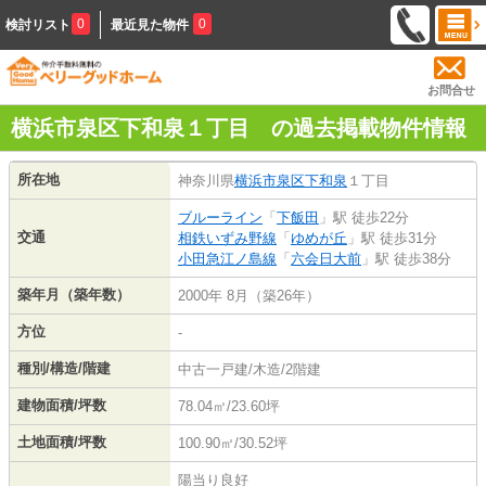
0
0
検討リスト
最近見た物件
お問合せ
横浜市泉区下和泉１丁目 の過去掲載物件情報
所在地
神奈川県
横浜市泉区
下和泉
１丁目
ブルーライン
「
下飯田
」駅 徒歩22分
交通
相鉄いずみ野線
「
ゆめが丘
」駅 徒歩31分
小田急江ノ島線
「
六会日大前
」駅 徒歩38分
築年月（築年数）
2000年 8月（築26年）
方位
-
種別/構造/階建
中古一戸建/木造/2階建
建物面積/坪数
78.04㎡/23.60坪
土地面積/坪数
100.90㎡/30.52坪
陽当り良好