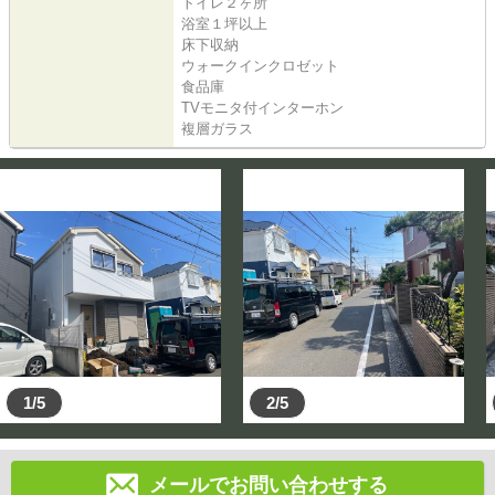
トイレ２ヶ所
浴室１坪以上
床下収納
ウォークインクロゼット
食品庫
TVモニタ付インターホン
複層ガラス
1/5
2/5
メールでお問い合わせする