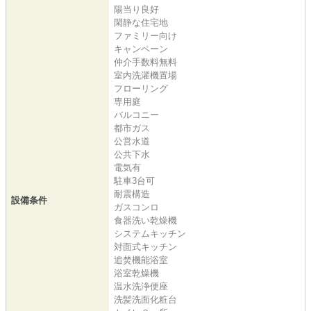
陽当り良好
閑静な住宅地
ファミリー向け
キャンペーン
仲介手数料無料
室内洗濯機置場
フローリング
専用庭
バルコニー
都市ガス
公営水道
公共下水
電気有
駐車3台可
耐震構造
設備条件
ガスコンロ
食器洗い乾燥機
システムキッチン
対面式キッチン
追焚機能浴室
浴室乾燥機
温水洗浄便座
洗髪洗面化粧台