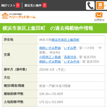
0
0
検討リスト
最近見た物件
お問合せ
横浜市泉区上飯田町 の過去掲載物件情報
所在地
神奈川県
横浜市泉区
上飯田町
相鉄いずみ野線
「
いずみ野
」駅 バス9分 「中
屋敷」 停歩4分
交通
小田急江ノ島線
「
高座渋谷
」駅 徒歩19分
相鉄いずみ野線
「
いずみ中央
」駅 徒歩33分
築年月（築年数）
2024年 6月（予定）
方位
-
種別/構造/階建
新築一戸建/木造/2階建
建物面積/坪数
109.30㎡/33.06坪
土地面積/坪数
175.52㎡/53.09坪