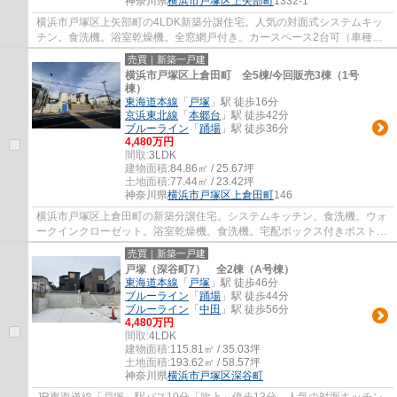
神奈川県
横浜市戸塚区
上矢部町
1332-1
横浜市戸塚区上矢部町の4LDK新築分譲住宅。人気の対面式システムキッ
チン。食洗機。浴室乾燥機。全窓網戸付き。カースペース2台可（車種に
よる）。ZEH水準省エネ住宅。上矢部小学校（...
売買｜新築一戸建
横浜市戸塚区上倉田町 全5棟/今回販売3棟（1号
棟）
東海道本線
「
戸塚
」駅 徒歩16分
京浜東北線
「
本郷台
」駅 徒歩42分
ブルーライン
「
踊場
」駅 徒歩36分
4,480万円
間取:
3LDK
建物面積:
84.86㎡ / 25.67坪
土地面積:
77.44㎡ / 23.42坪
神奈川県
横浜市戸塚区
上倉田町
146
横浜市戸塚区上倉田町の新築分譲住宅。システムキッチン。食洗機。ウォ
ークインクローゼット。浴室乾燥機。食洗機。宅配ボックス付きポスト。
複層ガラス。乾太くん。倉田小学校（約750...
売買｜新築一戸建
戸塚（深谷町7） 全2棟（A号棟）
東海道本線
「
戸塚
」駅 徒歩46分
ブルーライン
「
踊場
」駅 徒歩44分
ブルーライン
「
中田
」駅 徒歩56分
4,480万円
間取:
4LDK
建物面積:
115.81㎡ / 35.03坪
土地面積:
193.62㎡ / 58.57坪
神奈川県
横浜市戸塚区
深谷町