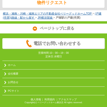
物件リクエスト
横浜・湘南・川崎・城南エリアの不動産会社ベリーグッドホームTOP
>
(戸建
(売買))路線・駅から探す
>
JR横須賀線
>
戸塚駅の戸建(売買)
ページトップに戻る
電話でお問い合わせする
営業時間:10：00～19：00
定休日:水曜日
ホーム
会社概要
お問合せ
PCサイト
個人情報
｜
利用規約
｜
アクセスマップ
Copyright(c) ベリーグッドホーム横浜店 All rights reserved.