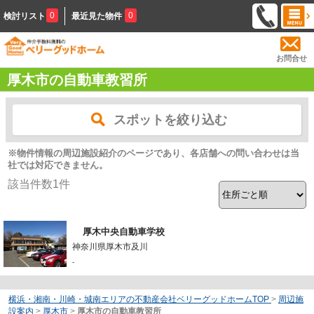
0
0
検討リスト
最近見た物件
お問合せ
厚木市の自動車教習所
スポットを絞り込む
※物件情報の周辺施設紹介のページであり、各店舗への問い合わせは当
社では対応できません。
該当件数
1
件
厚木中央自動車学校
神奈川県厚木市及川
-
横浜・湘南・川崎・城南エリアの不動産会社ベリーグッドホームTOP
>
周辺施
設案内
>
厚木市
>
厚木市の自動車教習所