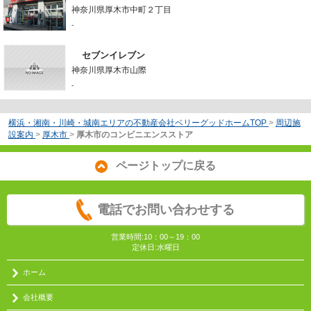
神奈川県厚木市中町２丁目
-
セブンイレブン
神奈川県厚木市山際
-
横浜・湘南・川崎・城南エリアの不動産会社ベリーグッドホームTOP
>
周辺施
設案内
>
厚木市
>
厚木市のコンビニエンスストア
ページトップに戻る
電話でお問い合わせする
営業時間:10：00～19：00
定休日:水曜日
ホーム
会社概要