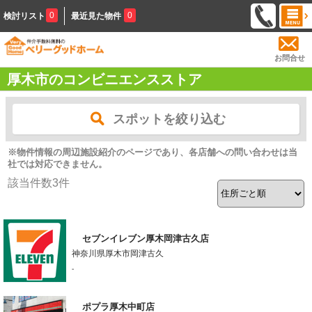
0
0
検討リスト
最近見た物件
お問合せ
厚木市のコンビニエンスストア
スポットを絞り込む
※物件情報の周辺施設紹介のページであり、各店舗への問い合わせは当
社では対応できません。
該当件数
3
件
セブンイレブン厚木岡津古久店
神奈川県厚木市岡津古久
-
ポプラ厚木中町店