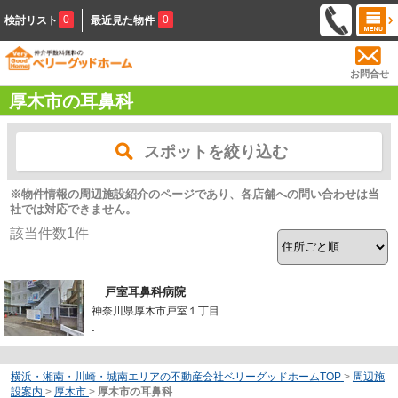
0
0
検討リスト
最近見た物件
お問合せ
厚木市の耳鼻科
スポットを絞り込む
※物件情報の周辺施設紹介のページであり、各店舗への問い合わせは当
社では対応できません。
該当件数
1
件
戸室耳鼻科病院
神奈川県厚木市戸室１丁目
-
横浜・湘南・川崎・城南エリアの不動産会社ベリーグッドホームTOP
>
周辺施
設案内
>
厚木市
>
厚木市の耳鼻科