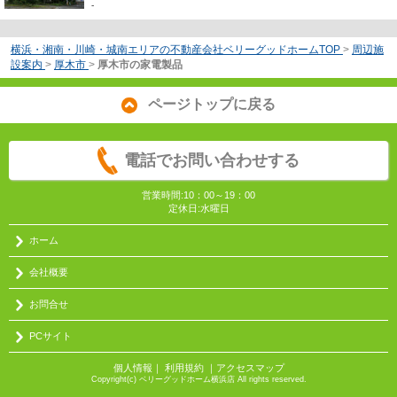
-
横浜・湘南・川崎・城南エリアの不動産会社ベリーグッドホームTOP
>
周辺施
設案内
>
厚木市
>
厚木市の家電製品
ページトップに戻る
電話でお問い合わせする
営業時間:10：00～19：00
定休日:水曜日
ホーム
会社概要
お問合せ
PCサイト
個人情報
｜
利用規約
｜
アクセスマップ
Copyright(c) ベリーグッドホーム横浜店 All rights reserved.