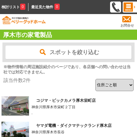
0
0
検討リスト
最近見た物件
お問合せ
厚木市の家電製品
スポットを絞り込む
※物件情報の周辺施設紹介のページであり、各店舗への問い合わせは当
社では対応できません。
該当件数
2
件
コジマ・ビックカメラ厚木栄町店
神奈川県厚木市栄町２丁目
-
ヤマダ電機・ダイクマテックランド厚木店
神奈川県厚木市長谷