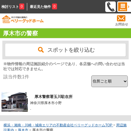
0
0
検討リスト
最近見た物件
お問合せ
厚木市の警察
スポットを絞り込む
※物件情報の周辺施設紹介のページであり、各店舗への問い合わせは当
社では対応できません。
該当件数
1
件
厚木警察署玉川駐在所
神奈川県厚木市小野
-
横浜・湘南・川崎・城南エリアの不動産会社ベリーグッドホームTOP
>
周辺施
設案内
>
厚木市
>
厚木市の警察